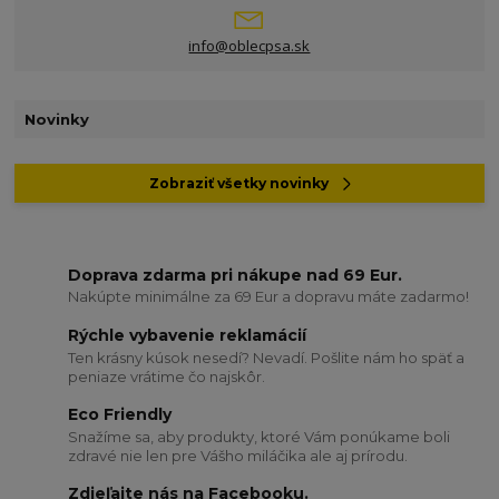
info@oblecpsa.sk
Novinky
Zobraziť všetky novinky
Doprava zdarma pri nákupe nad 69 Eur.
Nakúpte minimálne za 69 Eur a dopravu máte zadarmo!
Rýchle vybavenie reklamácií
Ten krásny kúsok nesedí? Nevadí. Pošlite nám ho späť a
peniaze vrátime čo najskôr.
Eco Friendly
Snažíme sa, aby produkty, ktoré Vám ponúkame boli
zdravé nie len pre Vášho miláčika ale aj prírodu.
Zdieľajte nás na Facebooku.