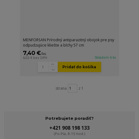
MENFORSAN Prírodný antiparazitný obojok pre psy
odpudzujúce kliešte a blchy 57 cm
7,40 €
/
ks
Skladom 6 ks
6,02 €
bez DPH
Pridať do košíka
strana
z 1
Potrebujete poradiť?
+421 908 198 133
(Po-Pia, 8-15 hod.)