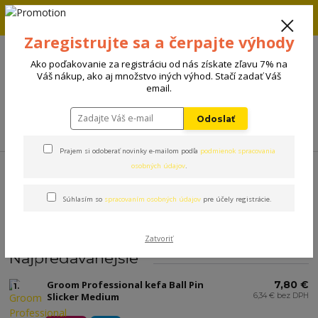
Zľava 5% na prvú objednávku. Zadaj kód FIRST5 a zľava sa
automaticky uplatní.
Zaregistrujte sa a čerpajte výhody
+421 908 198 133
(Po-Pia, 8-15 hod.)
Ako poďakovanie za registráciu od nás získate zľavu 7% na
0
Váš nákup, ako aj množstvo iných výhod. Stačí zadať Váš
0 €
email.
Odoslať
Menu
Prajem si odoberať novinky e-mailom podľa
podmienok spracovania
Úvod
Kozmetika
Hygiena
Srsť
osobných údajov
.
Súhlasím so
spracovaním osobných údajov
pre účely registrácie.
Srsť
Zatvoriť
Najpredávanejšie
Groom Professional kefa Ball Pin
7,80 €
1.
Slicker Medium
6,34 € bez DPH