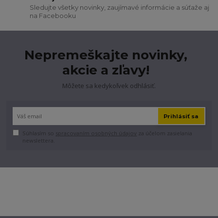
Sledujte všetky novinky, zaujímavé informácie a súťaže aj
na Facebooku
Nepremeškajte novinky,
akcie a zľavy!
Môžete sa kedykoľvek odhlásiť.
Prihlásiť sa
Súhlasím so
spracovaním osobných údajov
za účelom zasielania
newslettera.