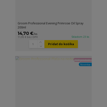
Groom Professional Evening Primrose Oil Spray
200ml
14,70 €
/
ks
Skladom 23 ks
11,95 €
bez DPH
Pridať do košíka
TOP produkt
Novinka