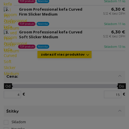
Skladom 11 ks
TOP produkt
Novinka
Groom Professional kefa Curved
6,30 €
2.
Firm Slicker Medium
5,12 € bez DPH
Skladom 11 ks
TOP produkt
Novinka
Groom Professional kefa Curved
6,30 €
3.
Soft Slicker Medium
5,12 € bez DPH
Skladom 13 ks
TOP produkt
Novinka
zobraziť viac produktov
Cena:
Od
Do
€
€
Štítky
Skladom