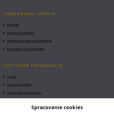
ZÁKAZNÍCKY SERVIS
Kontakt
Doprava a platba
Vrátenie tovaru a reklamácia
Formuláre na stiahnutie
UŽITOČNÉ INFORMÁCIE
O nás
Často sa pýtate
Obchodné podmienky
GDPR
Spracovanie cookies