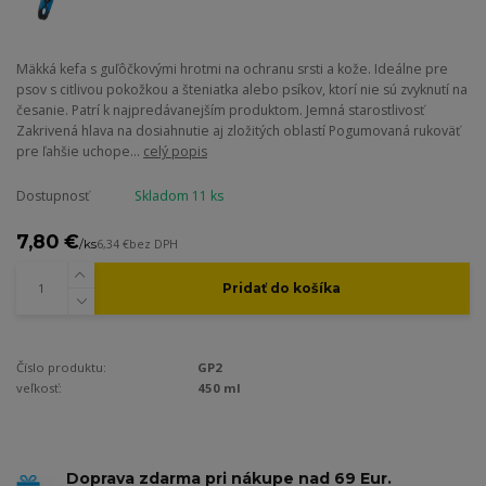
Mäkká kefa s guľôčkovými hrotmi na ochranu srsti a kože. Ideálne pre
psov s citlivou pokožkou a šteniatka alebo psíkov, ktorí nie sú zvyknutí na
česanie. Patrí k najpredávanejším produktom. Jemná starostlivosť
Zakrivená hlava na dosiahnutie aj zložitých oblastí Pogumovaná rukoväť
pre ľahšie uchope...
celý popis
Dostupnosť
Skladom 11 ks
7,80 €
/
ks
6,34 €
bez DPH
Pridať do košíka
Číslo produktu:
GP2
veľkosť:
450 ml
Doprava zdarma pri nákupe nad 69 Eur.