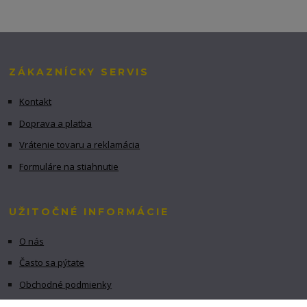
ZÁKAZNÍCKY SERVIS
Kontakt
Doprava a platba
Vrátenie tovaru a reklamácia
Formuláre na stiahnutie
UŽITOČNÉ INFORMÁCIE
O nás
Často sa pýtate
Obchodné podmienky
GDPR