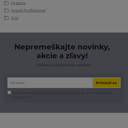
Hygiena
Groom Proffesional
Srsť
Nepremeškajte novinky,
akcie a zľavy!
Môžete sa kedykoľvek odhlásiť.
Prihlásiť sa
Súhlasím so
spracovaním osobných údajov
za účelom zasielania
newslettera.