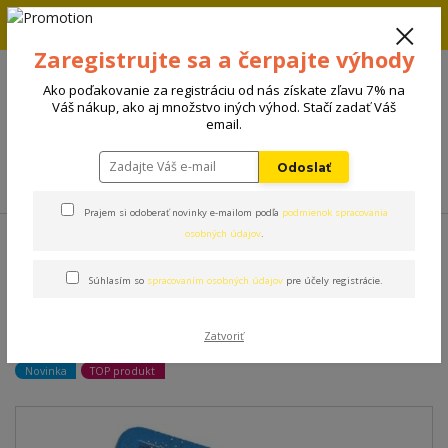
Zľava 5% na prvú objednávku. Zadaj kód FIRST5 a zľava sa
automaticky uplatní.
Zaregistrujte sa a čerpajte výhody
+421 908 198 133
(Po-Pia, 8-15 hod.)
Ako poďakovanie za registráciu od nás získate zľavu 7% na
0
Váš nákup, ako aj množstvo iných výhod. Stačí zadať Váš
0 €
email.
Odoslať
Menu
Prajem si odoberať novinky e-mailom podľa
podmienok spracovania
Úvod
Kozmetika
Groom Professional kefa Ball Pin Slicker Medium
osobných údajov
.
Súhlasím so
spracovaním osobných údajov
pre účely registrácie.
Groom Professional kefa Ball
Pin Slicker Medium
Zatvoriť
Novinka
TOP produkt