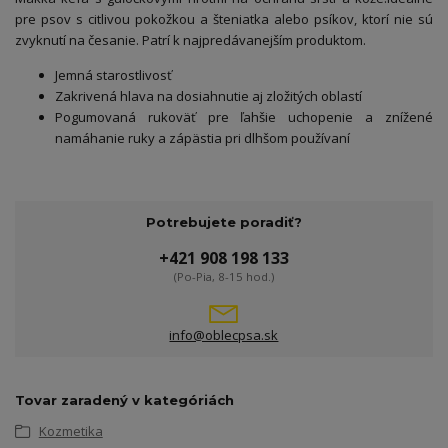
pre psov s citlivou pokožkou a šteniatka alebo psíkov, ktorí nie sú
zvyknutí na česanie.
Patrí k najpredávanejším produktom.
Jemná starostlivosť
Zakrivená hlava na dosiahnutie aj zložitých oblastí
Pogumovaná rukoväť pre ľahšie uchopenie a znížené
namáhanie ruky a zápästia pri dlhšom používaní
Potrebujete poradiť?
+421 908 198 133
(Po-Pia, 8-15 hod.)
info@oblecpsa.sk
Tovar zaradený v kategóriách
Kozmetika