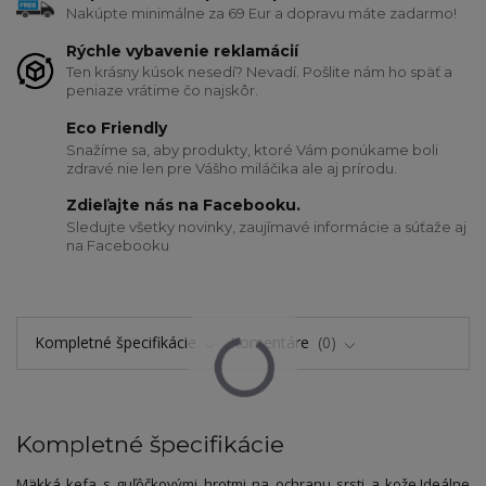
Nakúpte minimálne za 69 Eur a dopravu máte zadarmo!
Rýchle vybavenie reklamácií
Ten krásny kúsok nesedí? Nevadí. Pošlite nám ho späť a
peniaze vrátime čo najskôr.
Eco Friendly
Snažíme sa, aby produkty, ktoré Vám ponúkame boli
zdravé nie len pre Vášho miláčika ale aj prírodu.
Zdieľajte nás na Facebooku.
Sledujte všetky novinky, zaujímavé informácie a súťaže aj
na Facebooku
Kompletné špecifikácie
Komentáre
0
Kompletné špecifikácie
Mäkká kefa s guľôčkovými hrotmi na ochranu srsti a kože.
Ideálne