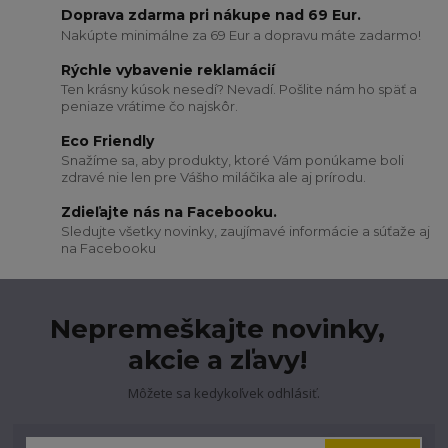
Doprava zdarma pri nákupe nad 69 Eur.
Nakúpte minimálne za 69 Eur a dopravu máte zadarmo!
Rýchle vybavenie reklamácií
Ten krásny kúsok nesedí? Nevadí. Pošlite nám ho späť a
peniaze vrátime čo najskôr.
Eco Friendly
Snažíme sa, aby produkty, ktoré Vám ponúkame boli
zdravé nie len pre Vášho miláčika ale aj prírodu.
Zdieľajte nás na Facebooku.
Sledujte všetky novinky, zaujímavé informácie a súťaže aj
na Facebooku
Nepremeškajte novinky,
akcie a zľavy!
Môžete sa kedykoľvek odhlásiť.