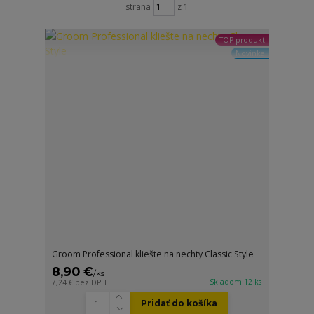
strana
z 1
TOP produkt
Novinka
Groom Professional kliešte na nechty Classic Style
8,90 €
/
ks
Skladom 12 ks
7,24 €
bez DPH
Pridať do košíka