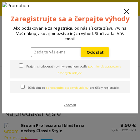
Zľava 5% na prvú objednávku. Zadaj kód FIRST5 a zľava sa
automaticky uplatní.
Zaregistrujte sa a čerpajte výhody
+421 908 198 133
(Po-Pia, 8-15 hod.)
Ako poďakovanie za registráciu od nás získate zľavu 7% na
0
Váš nákup, ako aj množstvo iných výhod. Stačí zadať Váš
0 €
email.
Odoslať
Menu
Prajem si odoberať novinky e-mailom podľa
podmienok spracovania
Úvod
Kozmetika
Hygiena
Labky
osobných údajov
.
Súhlasím so
spracovaním osobných údajov
pre účely registrácie.
Labky
Zatvoriť
Najpredávanejšie
Groom Professional kliešte na
8,90 €
1.
nechty Classic Style
7,24 € bez DPH