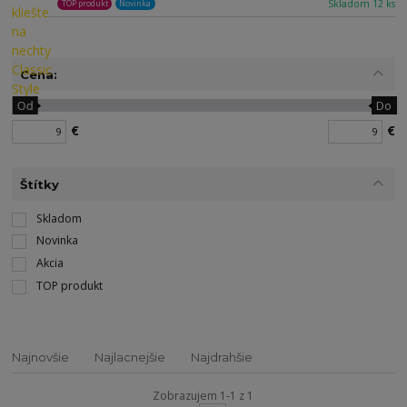
Skladom 12 ks
TOP produkt
Novinka
Cena:
Od
Do
€
€
Štítky
Skladom
Novinka
Akcia
TOP produkt
Najnovšie
Najlacnejšie
Najdrahšie
Zobrazujem 1-1 z 1