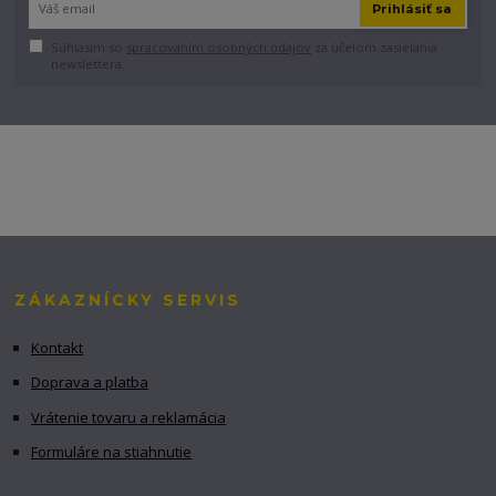
Prihlásiť sa
Súhlasím so
spracovaním osobných údajov
za účelom zasielania
newslettera.
ZÁKAZNÍCKY SERVIS
Kontakt
Doprava a platba
Vrátenie tovaru a reklamácia
Formuláre na stiahnutie