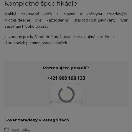
Kompletné špecifikácie
Mäkká zakrivená kefa s dlhými a krátkymi striedavými
hrotmi.
Ideálne pre každodennú starostlivosť.
Zakrivený tvar
zasahuje hlboko do srsti.
Je vhodný pre každodenné udržiavanie srsti najmä stredne a
dlhosrstých plemien psov a mačiek.
Potrebujete poradiť?
+421 908 198 133
(Po-Pia, 8-15 hod.)
info@oblecpsa.sk
Tovar zaradený v kategóriách
Kozmetika