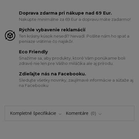
Doprava zdarma pri nákupe nad 69 Eur.
Nakúpte minimálne za 69 Eur a dopravu máte zadarmo!
Rýchle vybavenie reklamácií
Ten krásny kúsok nesedí? Nevadí. Pošlite nám ho späť a
peniaze vrátime čo najskôr.
Eco Friendly
Snažíme sa, aby produkty, ktoré Vám ponúkame boli
zdravé nie len pre Vášho miláčika ale aj prírodu.
Zdieľajte nás na Facebooku.
Sledujte všetky novinky, zaujímavé informácie a súťaže aj
na Facebooku
Kompletné špecifikácie
Komentáre
0