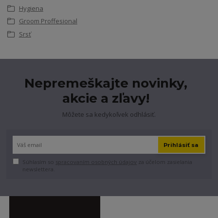
Hygiena
Groom Proffesional
Srsť
Nepremeškajte novinky,
akcie a zľavy!
Môžete sa kedykoľvek odhlásiť.
Prihlásiť sa
Súhlasím so
spracovaním osobných údajov
za účelom zasielania
newslettera.