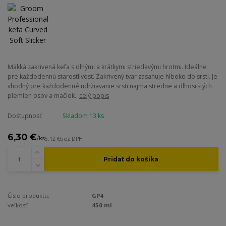
Mäkká zakrivená kefa s dlhými a krátkymi striedavými hrotmi. Ideálne
pre každodennú starostlivosť. Zakrivený tvar zasahuje hlboko do srsti. Je
vhodný pre každodenné udržiavanie srsti najmä stredne a dlhosrstých
plemien psov a mačiek.
celý popis
Dostupnosť
Skladom 13 ks
6,30 €
/
ks
5,12 €
bez DPH
Pridať do košíka
Číslo produktu:
GP4
veľkosť:
450 ml