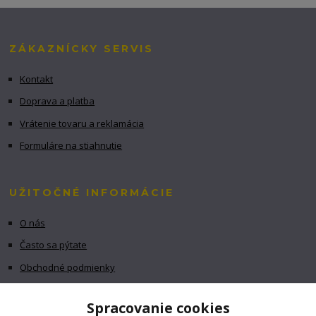
ZÁKAZNÍCKY SERVIS
Kontakt
Doprava a platba
Vrátenie tovaru a reklamácia
Formuláre na stiahnutie
UŽITOČNÉ INFORMÁCIE
O nás
Často sa pýtate
Obchodné podmienky
GDPR
Spracovanie cookies