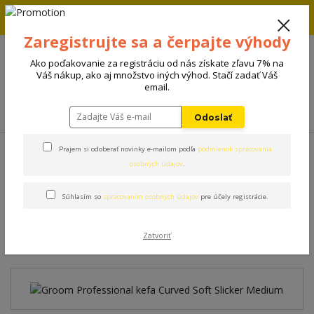
Zľava 5% na prvú objednávku. Zadaj kód FIRST5 a zľava sa
automaticky uplatní.
Zaregistrujte sa a čerpajte výhody
+421 908 198 133
(Po-Pia, 8-15 hod.)
Ako poďakovanie za registráciu od nás získate zľavu 7% na
0
Váš nákup, ako aj množstvo iných výhod. Stačí zadať Váš
0 €
email.
Menu
Odoslať
Úvod
Kozmetika
Groom Professional kefa Curved Soft Slicker Medium
Prajem si odoberať novinky e-mailom podľa
podmienok spracovania
osobných údajov
.
Groom Professional kefa
Súhlasím so
spracovaním osobných údajov
pre účely registrácie.
Curved Soft Slicker Medium
Zatvoriť
Novinka
TOP produkt