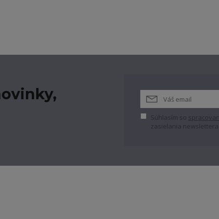
ovinky,
Súhlasím so
spracovan
zasielania newslettera