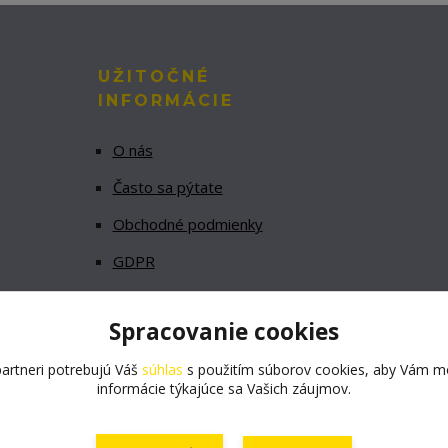
UŽITOČNÉ
INFORMÁCIE
O nás
Často sa pýtate
Obchodné podmienky
GDPR
Spracovanie cookies
artneri potrebujú Váš
súhlas
s použitím súborov cookies, aby Vám mo
informácie týkajúce sa Vašich záujmov.
Vytvorené na
Eshop-rychlo.sk