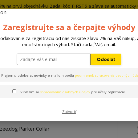
5% na prvú objednávku. Zadaj kód FIRST5 a zľava sa automaticky u
+421 9
Zaregistrujte sa a čerpajte výhody
Hľada
oďakovanie za registráciu od nás získate zľavu 7% na Váš nákup, 
množstvo iných výhod. Stačí zadať Váš email.
Hračky
Pelechy
Príslušenstvo
Odoslať
ollar
Prajem si odoberať novinky e-mailom podľa
podmienok spracovania osobných úda
Súhlasím so
spracovaním osobných údajov
pre účely registrácie.
r
Zatvoriť