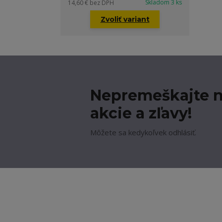
Skladom 3 ks
14,60 €
bez DPH
Zvoliť variant
Nepremeškajte n
akcie a zľavy!
Môžete sa kedykoľvek odhlásiť.