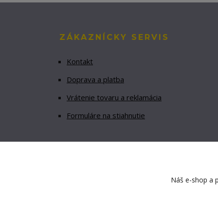
ZÁKAZNÍCKY SERVIS
Kontakt
Doprava a platba
Vrátenie tovaru a reklamácia
Formuláre na stiahnutie
Náš e-shop a p