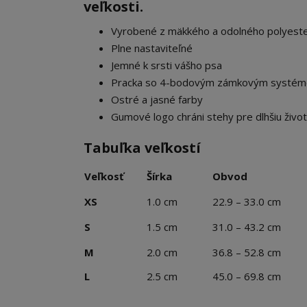
veľkosti.
Vyrobené z mäkkého a odolného polyeste
Plne nastaviteľné
Jemné k srsti vášho psa
Pracka so 4-bodovým zámkovým systémo
Ostré a jasné farby
Gumové logo chráni stehy pre dlhšiu živo
Tabuľka veľkostí
Veľkosť
Šírka
Obvod
XS
1.0 cm
22.9 – 33.0 cm
S
1.5 cm
31.0 – 43.2 cm
M
2.0 cm
36.8 – 52.8 cm
L
2.5 cm
45.0 – 69.8 cm