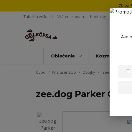
Zľava 
Tabuľka veľkostí
Vrátenie tovaru
Kontakty
Ako p
Oblečenie
Kozmetika
Úvod
Príslušenstvo
Obojky
zee.dog Parker C
zee.dog Parker Colla