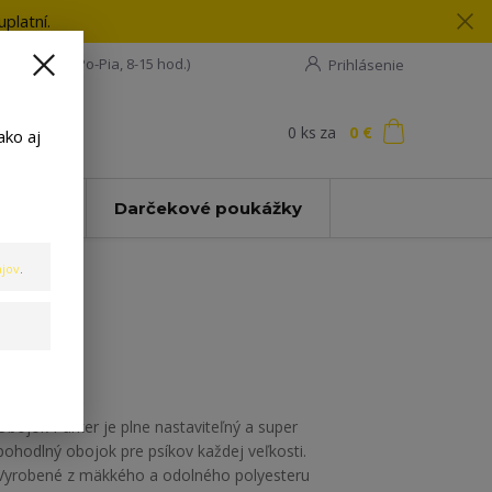
platní.
08 198 133
(Po-Pia, 8-15 hod.)
Prihlásenie
0
ks
za
0 €
ť
ako aj
Zľavy
Darčekové poukážky
jov
.
Obojok Parker je plne nastaviteľný a super
pohodlný obojok pre psíkov každej veľkosti.
Vyrobené z mäkkého a odolného polyesteru