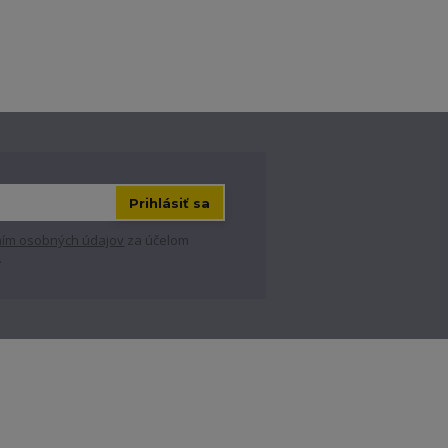
Prihlásiť sa
ím osobných údajov
za účelom
.