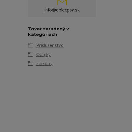
info@oblecpsa.sk
Tovar zaradený v
kategóriách
Príslušenstvo
Obojky
zee.dog