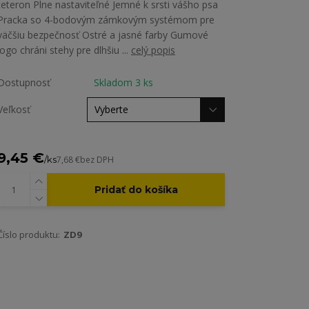
teteron Plne nastaviteľné Jemné k srsti vášho psa
Pracka so 4-bodovým zámkovým systémom pre
väčšiu bezpečnosť Ostré a jasné farby Gumové
logo chráni stehy pre dlhšiu ...
celý popis
Dostupnosť
Skladom 3 ks
Veľkosť
9,45 €
/
ks
7,68 €
bez DPH
Pridať do košíka
Číslo produktu:
ZD9