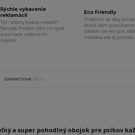
Rýchle vybavenie
Eco Friendly
reklamácií
Snažíme sa, aby produ
Ten krásny kúsok nesedí?
ktoré Vám ponúkame 
Nevadí. Pošlite nám ho späť
zdravé nie len pre Vá
a peniaze vrátime čo
miláčika ale aj prírodu.
najskôr.
Súvisiaci tovar
1
eľný a super pohodlný obojok pre psíkov ka