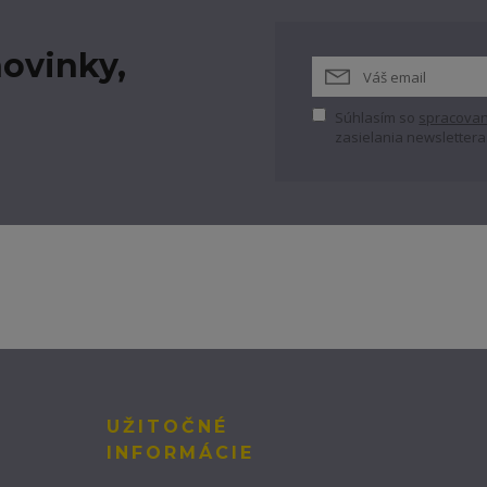
ovinky,
Súhlasím so
spracovan
zasielania newslettera
UŽITOČNÉ
INFORMÁCIE