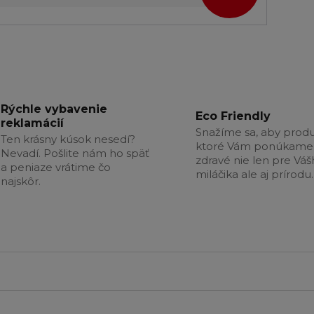
Rýchle vybavenie
Eco Friendly
reklamácií
Snažíme sa, aby produ
Ten krásny kúsok nesedí?
ktoré Vám ponúkame 
Nevadí. Pošlite nám ho späť
zdravé nie len pre Vá
a peniaze vrátime čo
miláčika ale aj prírodu.
najskôr.