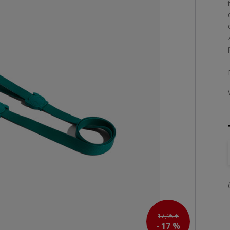
17,95 €
- 17 %