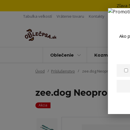
Zľava 
Tabuľka veľkostí
Vrátenie tovaru
Kontakty
Ako p
Oblečenie
Kozmetika
Úvod
Príslušenstvo
zee.dog Neopro Amazonia
zee.dog Neopro Ama
Akcia