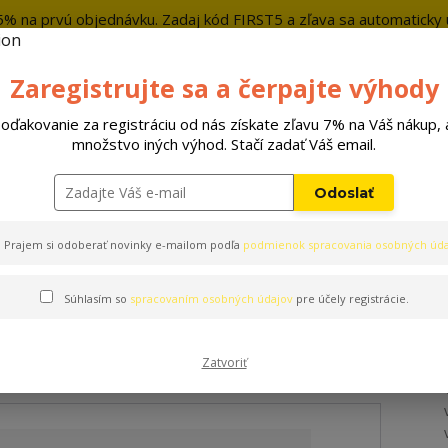
5% na prvú objednávku. Zadaj kód FIRST5 a zľava sa automaticky u
+421 9
Zaregistrujte sa a čerpajte výhody
Hľada
oďakovanie za registráciu od nás získate zľavu 7% na Váš nákup, 
množstvo iných výhod. Stačí zadať Váš email.
Hračky
Pelechy
Príslušenstvo
Odoslať
 Leash
Prajem si odoberať novinky e-mailom podľa
podmienok spracovania osobných úda
Súhlasím so
spracovaním osobných údajov
pre účely registrácie.
zonia Leash
Zatvoriť