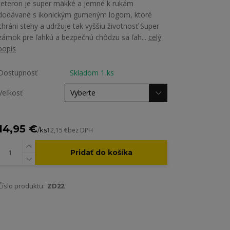
teteron je super mäkké a jemné k rukám
dodávané s ikonickým gumeným logom, ktoré
chráni stehy a udržuje tak vyššiu životnosť Super
zámok pre ľahkú a bezpečnú chôdzu sa ľah...
celý
popis
Dostupnosť
Skladom 1 ks
Veľkosť
14,95 €
/
ks
12,15 €
bez DPH
Pridať do košíka
Číslo produktu:
ZD22