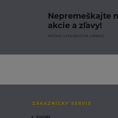
Nepremeškajte n
akcie a zľavy!
Môžete sa kedykoľvek odhlásiť.
ZÁKAZNÍCKY SERVIS
Kontakt