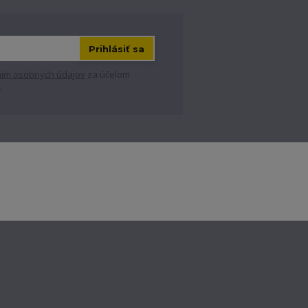
Prihlásiť sa
ím osobných údajov
za účelom
.