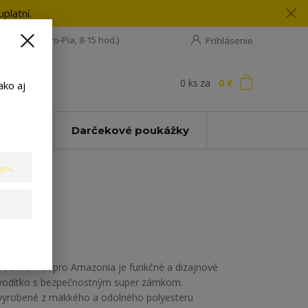
platní.
08 198 133
(Po-Pia, 8-15 hod.)
Prihlásenie
0
ks
za
0 €
ť
ako aj
Zľavy
Darčekové poukážky
jov
.
Vodítko Neopro Amazonia je funkčné a dizajnové
vodítko s bezpečnostným super zámkom.
vyrobené z mäkkého a odolného polyesteru