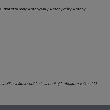
Dĺžka
Extra malý 4 stopy
Malý 4 stopy
Veľký 4 stopy
osti XS a veľkosť vodítka L sa hodí aj k obojkom veľkosti M.