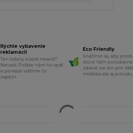
Rýchle vybavenie
Eco Friendly
reklamácií
Snažíme sa, aby produ
Ten krásny kúsok nesedí?
ktoré Vám ponúkame 
Nevadí. Pošlite nám ho späť
zdravé nie len pre Vá
a peniaze vrátime čo
miláčika ale aj prírodu.
najskôr.