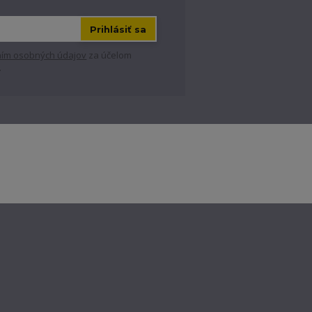
Prihlásiť sa
ím osobných údajov
za účelom
.