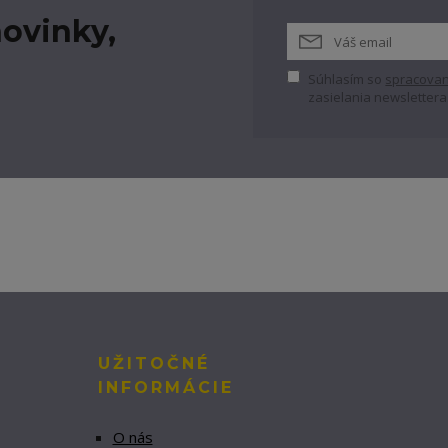
ovinky,
Súhlasím so
spracovan
zasielania newslettera
UŽITOČNÉ
INFORMÁCIE
O nás