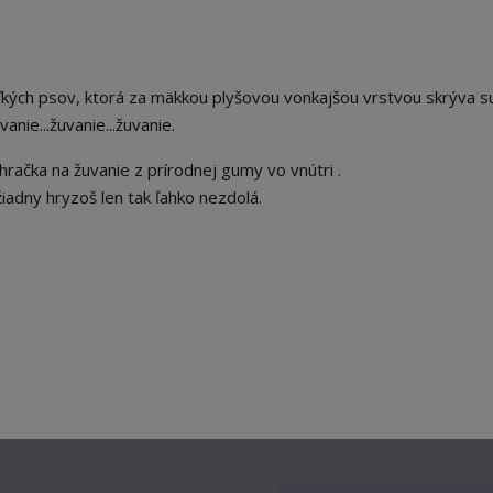
kých psov, ktorá z
a mäkkou plyšovou vonkajšou vrstvou skrýva s
nie...žuvanie...žuvanie.
hračka na žuvanie z prírodnej gumy vo vnútri
.
iadny hryzoš len tak ľahko nezdolá.