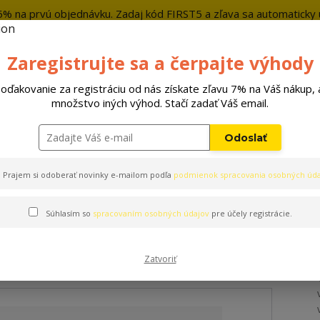
5% na prvú objednávku. Zadaj kód FIRST5 a zľava sa automaticky u
+421 9
Zaregistrujte sa a čerpajte výhody
Hľada
oďakovanie za registráciu od nás získate zľavu 7% na Váš nákup, 
množstvo iných výhod. Stačí zadať Váš email.
Hračky
Pelechy
Príslušenstvo
Odoslať
Prajem si odoberať novinky e-mailom podľa
podmienok spracovania osobných úda
Súhlasím so
spracovaním osobných údajov
pre účely registrácie.
Zatvoriť