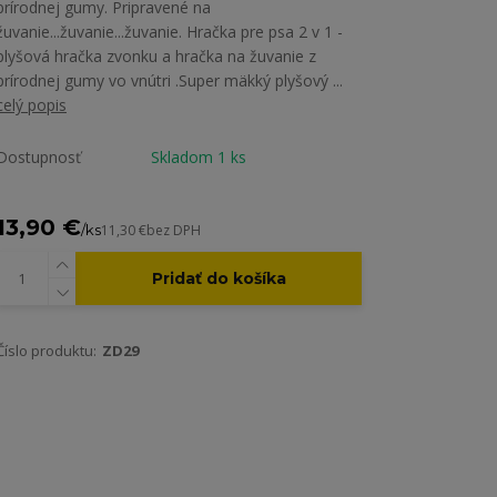
prírodnej gumy. Pripravené na
žuvanie...žuvanie...žuvanie. Hračka pre psa 2 v 1 -
plyšová hračka zvonku a hračka na žuvanie z
prírodnej gumy vo vnútri .Super mäkký plyšový ...
celý popis
Dostupnosť
Skladom 1 ks
13,90 €
/
ks
11,30 €
bez DPH
Pridať do košíka
Číslo produktu:
ZD29