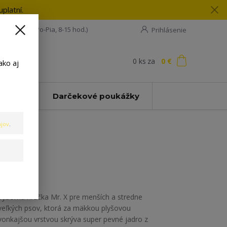
platní.
08 198 133
(Po-Pia, 8-15 hod.)
Prihlásenie
0
ks
za
0 €
ť
ako aj
Zľavy
Darčekové poukážky
jov
.
Výborná hračka Mr. X pre menších a stredne
veľkých psov, ktorá za mäkkou plyšovou
vonkajšou vrstvou skrýva super pevné jadro z