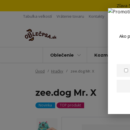
Zľava 
Tabuľka veľkostí
Vrátenie tovaru
Kontakty
Ako p
Oblečenie
Kozmetika
Úvod
Hračky
zee.dog Mr. X
zee.dog Mr. X
Novinka
TOP produkt