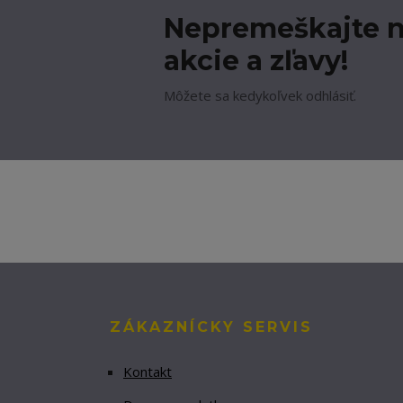
Nepremeškajte n
akcie a zľavy!
Môžete sa kedykoľvek odhlásiť.
ZÁKAZNÍCKY SERVIS
Kontakt