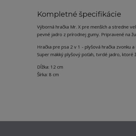
Kompletné špecifikácie
Výborná hračka Mr. X pre menších a stredne veľ
pevné jadro z prírodnej gumy. Pripravené na žuva
Hračka pre psa 2 v 1 - plyšová hračka zvonku a 
Super mäkký plyšový poťah, tvrdé jadro, ktoré ž
Dĺžka: 12 cm
Šírka: 8 cm