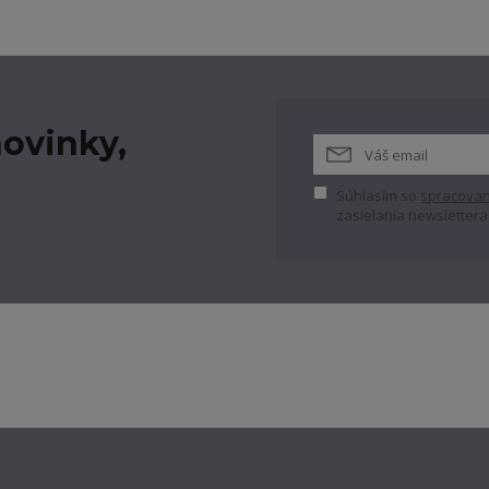
ovinky,
Súhlasím so
spracovan
zasielania newslettera