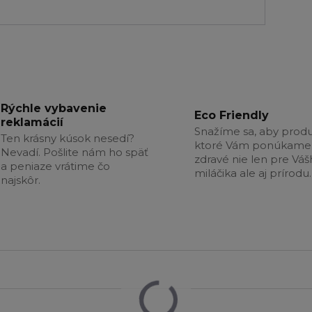
Rýchle vybavenie
Eco Friendly
reklamácií
Snažíme sa, aby produ
Ten krásny kúsok nesedí?
ktoré Vám ponúkame 
Nevadí. Pošlite nám ho späť
zdravé nie len pre Vá
a peniaze vrátime čo
miláčika ale aj prírodu.
najskôr.