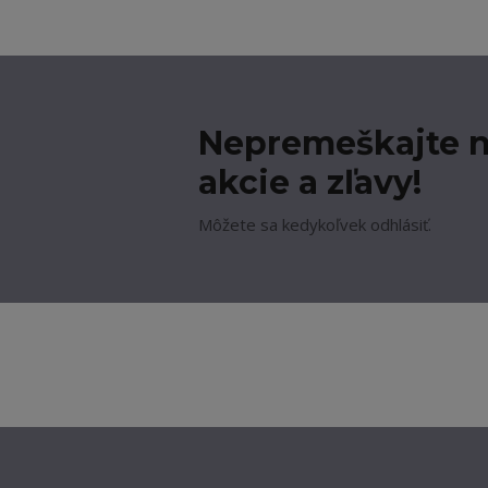
Nepremeškajte n
akcie a zľavy!
Môžete sa kedykoľvek odhlásiť.