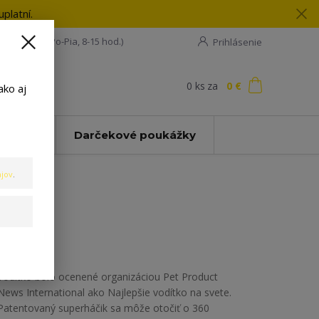
platní.
08 198 133
(Po-Pia, 8-15 hod.)
Prihlásenie
0
ks
za
0 €
ť
ako aj
Zľavy
Darčekové poukážky
jov
.
Vodítko bolo ocenené organizáciou Pet Product
News International ako Najlepšie vodítko na svete.
Patentovaný superháčik sa môže otočiť o 360