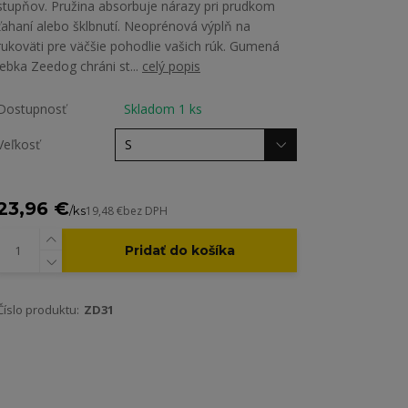
stupňov. Pružina absorbuje nárazy pri prudkom
ťahaní alebo šklbnutí. Neoprénová výplň na
rukoväti pre väčšie pohodlie vašich rúk. Gumená
lebka Zeedog chráni st...
celý popis
Dostupnosť
Skladom 1 ks
Veľkosť
23,96 €
/
ks
19,48 €
bez DPH
Pridať do košíka
Číslo produktu:
ZD31