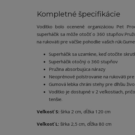
Kompletné špecifikácie
Vodítko bolo ocenené organizáciou Pet Prod
superháčik sa môže otočiť o 360 stupňov.
Pruži
na rukoväti pre väčšie pohodlie vašich rúk.
Gumen
Superháčik sa uzamkne, keď otočíte skr
Superháčik otočný o 360 stupňov
Pružina absorbujúca nárazy
Neoprénové polstrovanie na rukoväti pre
Gumová lebka chráni stehy pre dlhšiu živ
Vodítko je dostupné v 2 veľkostiach, pričom
tenšie.
Veľkosť S:
šírka 2 cm, dĺžka 120 cm
Veľkosť L:
šírka 2,5 cm, dĺžka 80 cm