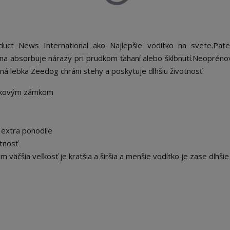
uct News International ako Najlepšie vodítko na svete.
Pate
na absorbuje nárazy pri prudkom ťahaní alebo šklbnutí.
Neoprénov
á lebka Zeedog chráni stehy a poskytuje dlhšiu životnosť.
utkovým zámkom
 extra pohodlie
otnosť
 väčšia veľkosť je kratšia a širšia a menšie vodítko je zase dlhšie