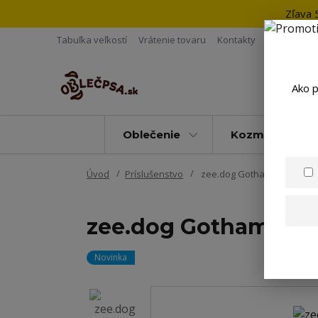
Zľava 
Tabuľka veľkostí
Vrátenie tovaru
Kontakty
Ako p
Oblečenie
Kozmetika
Úvod
Príslušenstvo
zee.dog Gotham Ruff Flesh
zee.dog Gotham Ruff
Novinka