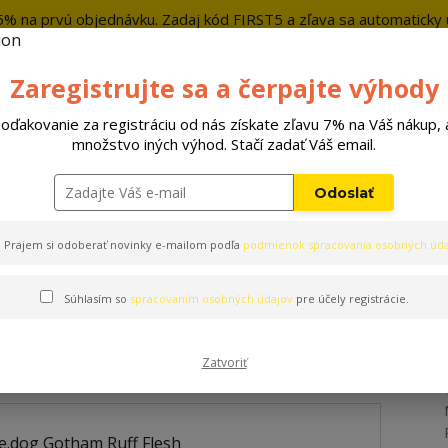
5% na prvú objednávku. Zadaj kód FIRST5 a zľava sa automaticky u
+421 9
Zaregistrujte sa a čerpajte výhody
Hľada
oďakovanie za registráciu od nás získate zľavu 7% na Váš nákup, 
množstvo iných výhod. Stačí zadať Váš email.
Hračky
Pelechy
Príslušenstvo
Odoslať
Prajem si odoberať novinky e-mailom podľa
podmienok spracovania osobných úda
Súhlasím so
spracovaním osobných údajov
pre účely registrácie.
 Flesh
Zatvoriť