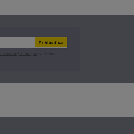
Prihlásiť sa
ím osobných údajov
za účelom
.