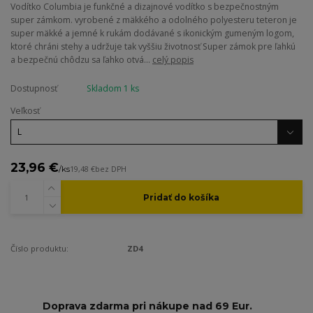
Vodítko Columbia je funkčné a dizajnové vodítko s bezpečnostným
super zámkom. vyrobené z mäkkého a odolného polyesteru teteron je
super mäkké a jemné k rukám dodávané s ikonickým gumeným logom,
ktoré chráni stehy a udržuje tak vyššiu životnosť Super zámok pre ľahkú
a bezpečnú chôdzu sa ľahko otvá...
celý popis
Dostupnosť
Skladom 1 ks
Veľkosť
23,96 €
/
ks
19,48 €
bez DPH
Pridať do košíka
Číslo produktu:
ZD4
Doprava zdarma pri nákupe nad 69 Eur.