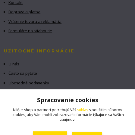
Kontakt
Doprava a platba
Vrátenie tovaru a reklamácia
Formuláre na stiahnutie
UŽITOČNÉ INFORMÁCIE
O nás
Často sa pýtate
Obchodné podmienky
GDPR
Spracovanie cookies
Náš e-shop a partneri potrebujú Váš
súhlas
s použitím súborov
cookies, aby Vám mohli zobrazovať informácie týkajúce sa Vašich
záujmov.