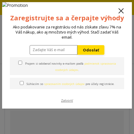
Zľava 5% na prvú objednávku. Zadaj kód FIRST5 a zľava sa
automaticky uplatní.
Zaregistrujte sa a čerpajte výhody
+421 908 198 133
(Po-Pia, 8-15 hod.)
Ako poďakovanie za registráciu od nás získate zľavu 7% na
0
Váš nákup, ako aj množstvo iných výhod. Stačí zadať Váš
0 €
email.
Odoslať
Menu
Prajem si odoberať novinky e-mailom podľa
podmienok spracovania
Úvod
Príslušenstvo
zee.dog Columbia Leash
osobných údajov
.
Súhlasím so
spracovaním osobných údajov
pre účely registrácie.
zee.dog Columbia Leash
Zatvoriť