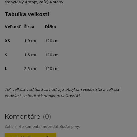
stopy
Malý 4 stopy
Veľký 4 stopy
Tabuľka veľkostí
Veľkosť
Šírka
Dĺžka
XS
1.0 cm
120 cm
S
1.5 cm
120 cm
L
2.5 cm
120 cm
TIP: veľkosť vodítka S sa hodí aj k obojkom veľkosti XS a veľkosť
vodítka L sa hodí aj k obojkom veľkosti M.
Komentáre
0
Zatial nikto komentár nepridal. Buďte prvý.