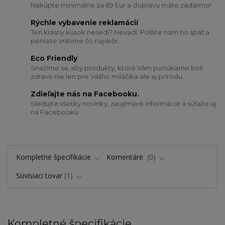
Nakúpte minimálne za 69 Eur a dopravu máte zadarmo!
Rýchle vybavenie reklamácií
Ten krásny kúsok nesedí? Nevadí. Pošlite nám ho späť a
peniaze vrátime čo najskôr.
Eco Friendly
Snažíme sa, aby produkty, ktoré Vám ponúkame boli
zdravé nie len pre Vášho miláčika ale aj prírodu.
Zdieľajte nás na Facebooku.
Sledujte všetky novinky, zaujímavé informácie a súťaže aj
na Facebooku
Kompletné špecifikácie
Komentáre
0
Súvisiaci tovar
1
Kompletné špecifikácie