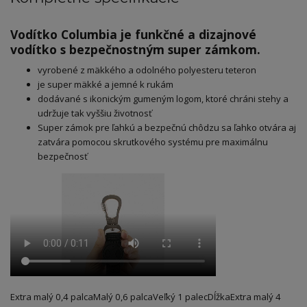
Vodítko Columbia je funkčné a dizajnové
vodítko s bezpečnostným super zámkom.
vyrobené z mäkkého a odolného polyesteru teteron
je super mäkké a jemné k rukám
dodávané s ikonickým gumeným logom, ktoré chráni stehy a
udržuje tak vyššiu životnosť
Super zámok pre ľahkú a bezpečnú chôdzu sa ľahko otvára aj
zatvára pomocou skrutkového systému pre maximálnu
bezpečnosť
Extra malý 0,4 palca
Malý 0,6 palca
Veľký 1 palec
Dĺžka
Extra malý 4