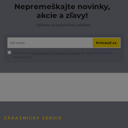
Nepremeškajte novinky,
akcie a zľavy!
Môžete sa kedykoľvek odhlásiť.
Prihlásiť sa
Súhlasím so
spracovaním osobných údajov
za účelom zasielania
newslettera.
ZÁKAZNÍCKY SERVIS