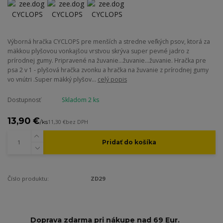
Výborná hračka CYCLOPS pre menších a stredne veľkých psov, ktorá za
mäkkou plyšovou vonkajšou vrstvou skrýva super pevné jadro z
prírodnej gumy. Pripravené na žuvanie...žuvanie...žuvanie. Hračka pre
psa 2 v 1 - plyšová hračka zvonku a hračka na žuvanie z prírodnej gumy
vo vnútri .Super mäkký plyšov...
celý popis
Dostupnosť
Skladom 2 ks
13,90 €
/
ks
11,30 €
bez DPH
Pridať do košíka
Číslo produktu:
ZD29
Doprava zdarma pri nákupe nad 69 Eur.