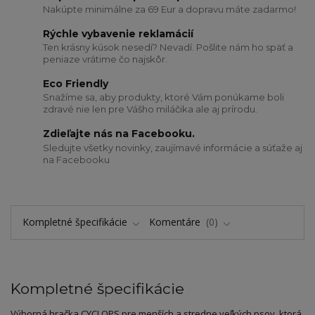
Nakúpte minimálne za 69 Eur a dopravu máte zadarmo!
Rýchle vybavenie reklamácií
Ten krásny kúsok nesedí? Nevadí. Pošlite nám ho späť a
peniaze vrátime čo najskôr.
Eco Friendly
Snažíme sa, aby produkty, ktoré Vám ponúkame boli
zdravé nie len pre Vášho miláčika ale aj prírodu.
Zdieľajte nás na Facebooku.
Sledujte všetky novinky, zaujímavé informácie a súťaže aj
na Facebooku
Kompletné špecifikácie
Komentáre
0
Kompletné špecifikácie
Výborná hračka CYCLOPS pre menších a stredne veľkých psov, ktorá