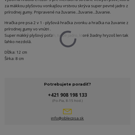
z
a mäkkou plyšovou vonkajšou vrstvou skrýva super pevné jadro z
prírodnej gumy. Pripravené na žuvanie...žuvanie...žuvanie.
Hračka pre psa 2 v 1 - plyšová hračka zvonku a hračka na žuvanie z
prírodnej gumy vo vnútri
.
Super mäkký plyšový poťah, tvrdé jadro, ktoré žiadny hryzoš len tak
ľahko nezdolá.
Dĺžka: 12 cm
Šírka: 8 cm
Potrebujete poradiť?
+421 908 198 133
(Po-Pia, 8-15 hod.)
info@oblecpsa.sk