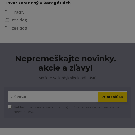
Tovar zaradený v kategóriách
Hračky
zee.dog
zee.dog
Nepremeškajte novinky,
akcie a zľavy!
Môžete sa kedykoľvek odhlásiť.
Prihlásiť sa
Súhlasím so
spracovaním osobných údajov
za účelom zasielania
newslettera.