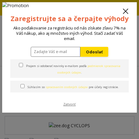
Zľava 5% na prvú objednávku. Zadaj kód FIRST5 a zľava sa
automaticky uplatní.
Zaregistrujte sa a čerpajte výhody
+421 908 198 133
(Po-Pia, 8-15 hod.)
Ako poďakovanie za registráciu od nás získate zľavu 7% na
0
Váš nákup, ako aj množstvo iných výhod. Stačí zadať Váš
0 €
email.
Odoslať
Menu
Prajem si odoberať novinky e-mailom podľa
podmienok spracovania
Úvod
Hračky
zee.dog CYCLOPS
osobných údajov
.
Súhlasím so
spracovaním osobných údajov
pre účely registrácie.
zee.dog CYCLOPS
Zatvoriť
Novinka
TOP produkt