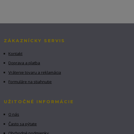
ZÁKAZNÍCKY SERVIS
Kontakt
Doprava a platba
Vrátenie tovaru a reklamácia
Formuláre na stiahnutie
UŽITOČNÉ INFORMÁCIE
O nás
Často sa pýtate
Obchodné podmienky