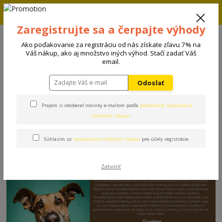
Zľava 5% na prvú objednávku. Zadaj kód FIRST5 a zľava sa
automaticky uplatní.
Zaregistrujte sa a čerpajte výhody
+421 908 198 133
(Po-Pia, 8-15 hod.)
Ako poďakovanie za registráciu od nás získate zľavu 7% na
0
Váš nákup, ako aj množstvo iných výhod. Stačí zadať Váš
0 €
email.
Odoslať
Menu
Prajem si odoberať novinky e-mailom podľa
podmienok spracovania
Úvod
osobných údajov
.
Súhlasím so
spracovaním osobných údajov
pre účely registrácie.
Zatvoriť