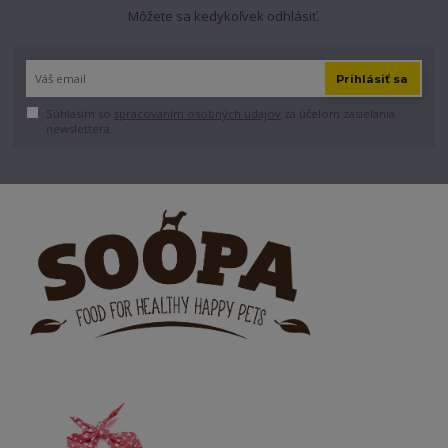
Môžete sa kedykoľvek odhlásiť.
Prihlásiť sa
Súhlasím so
spracovaním osobných údajov
za účelom zasielania
newslettera.