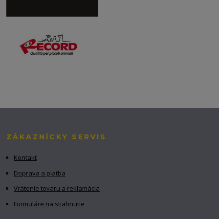
ZÁKAZNÍCKY SERVIS
Kontakt
Doprava a platba
Vrátenie tovaru a reklamácia
Formuláre na stiahnutie