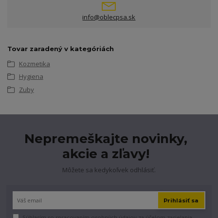
info@oblecpsa.sk
Tovar zaradený v kategóriách
Kozmetika
Hygiena
Zuby
Nepremeškajte novinky,
akcie a zľavy!
Môžete sa kedykoľvek odhlásiť.
Prihlásiť sa
Súhlasím so
spracovaním osobných údajov
za účelom zasielania