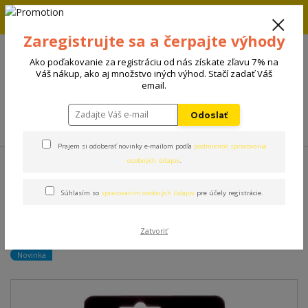
Zľava 5% na prvú objednávku. Zadaj kód FIRST5 a zľava sa
automaticky uplatní.
Zaregistrujte sa a čerpajte výhody
+421 908 198 133
(Po-Pia, 8-15 hod.)
Ako poďakovanie za registráciu od nás získate zľavu 7% na
0
Váš nákup, ako aj množstvo iných výhod. Stačí zadať Váš
0 €
email.
Odoslať
Menu
Prajem si odoberať novinky e-mailom podľa
podmienok spracovania
Úvod
Kozmetika
Petosan súprava pre dentálnu hygienu Medium
osobných údajov
.
Súhlasím so
spracovaním osobných údajov
pre účely registrácie.
Petosan súprava pre
dentálnu hygienu Medium
Zatvoriť
Novinka