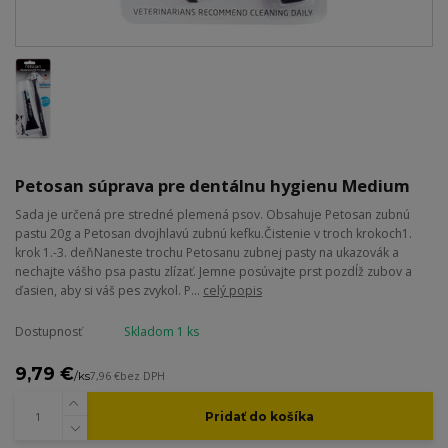
Petosan súprava pre dentálnu hygienu Medium
Sada je určená pre stredné plemená psov. Obsahuje Petosan zubnú
pastu 20g a Petosan dvojhlavú zubnú kefku.Čistenie v troch krokoch1.
krok 1.-3. deňNaneste trochu Petosanu zubnej pasty na ukazovák a
nechajte vášho psa pastu zlízať. Jemne posúvajte prst pozdĺž zubov a
ďasien, aby si váš pes zvykol. P...
celý popis
Dostupnosť
Skladom 1 ks
9,79 €
/
ks
7,96 €
bez DPH
Pridať do košíka