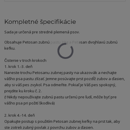
Kompletné špecifikácie
Sada je určená pre stredné plemená psov.
Obsahuje Petosan zubnú pastu 20g a Petosan dvojhlavú zubnú
kefku.
Čistenie v troch krokoch
1. krok 1.-3. deň
Naneste trochu Petosanu zubnej pasty na ukazovák a nechajte
vášho psa pastu zlízať. Jemne posúvajte prst pozdĺž zubov a ďasien,
aby si váš pes zvykol. Psa odmeňte. Pokiaľ je Váš pes spokojný,
prejdite ku kroku č. 2.
(! Nikdy nepoužívajte zubnú pastu určenú pre ľudí, môže byť pre
vášho psa pri požití škodlivá)
2. krok 4.-14. deň
Opakujte postup s použitím Petosan zubnej kefky na prst tak, aby
ste zotreli zubný povlak z povrchu zubov a ďasien.