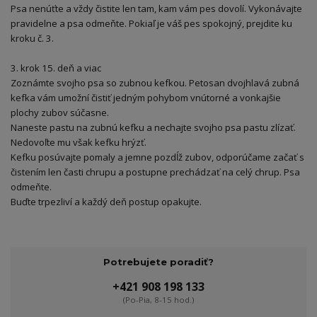
Psa nenúťte a vždy čistite len tam, kam vám pes dovolí. Vykonávajte
pravidelne a psa odmeňte. Pokiaľ je váš pes spokojný, prejdite ku
kroku č. 3.
3. krok 15. deň a viac
Zoznámte svojho psa so zubnou kefkou. Petosan dvojhlavá zubná
kefka vám umožní čistiť jedným pohybom vnútorné a vonkajšie
plochy zubov súčasne.
Naneste pastu na zubnú kefku a nechajte svojho psa pastu zlízať.
Nedovoľte mu však kefku hrýzť.
Kefku posúvajte pomaly a jemne pozdĺž zubov, odporúčame začať s
čistením len časti chrupu a postupne prechádzať na celý chrup. Psa
odmeňte.
Buďte trpezliví a každý deň postup opakujte.
Potrebujete poradiť?
+421 908 198 133
(Po-Pia, 8-15 hod.)