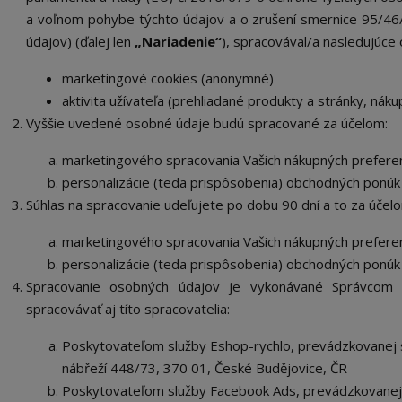
a voľnom pohybe týchto údajov a o zrušení smernice 95/46
údajov) (ďalej len
„Nariadenie“
), spracovával/a nasledujúce
marketingové cookies (anonymné)
aktivita užívateľa (prehliadané produkty a stránky, nák
Vyššie uvedené osobné údaje budú spracované za účelom:
marketingového spracovania Vašich nákupných preferenc
personalizácie (teda prispôsobenia) obchodných ponúk
Súhlas na spracovanie udeľujete po dob
u 90 dní a
to za účel
marketingového spracovania Vašich nákupných preferenc
personalizácie (teda prispôsobenia) obchodných ponúk 
Spracovanie osobných údajov je vykonávané Správcom
spracovávať aj títo spracovatelia:
Poskytovateľom služby Eshop-rychlo, prevádzkovanej s
nábřeží 448/73, 370 01, České Budějovice, ČR
Poskytovateľom služby Facebook Ads, prevádzkovanej 