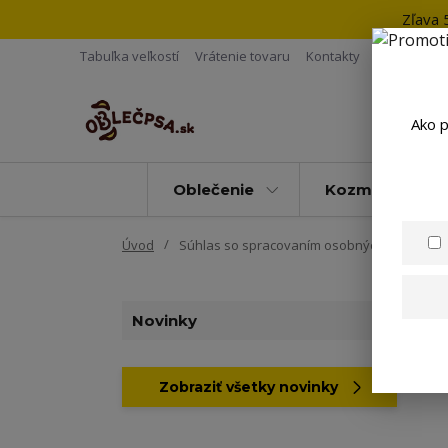
Zľava 
Tabuľka veľkostí
Vrátenie tovaru
Kontakty
Ako p
Oblečenie
Kozmetika
Úvod
Súhlas so spracovaním osobných údajov pr
Novinky
Zobraziť všetky novinky