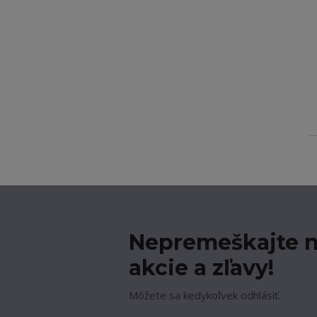
Nepremeškajte n
akcie a zľavy!
Môžete sa kedykoľvek odhlásiť.