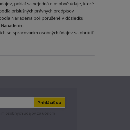
dajov, pokiaľ sa nejedná o osobné údaje, ktoré
podľa príslušných právnych predpisov
podľa Nariadenia boli porušené v dôsledku
o Nariadením
cich so spracovaním osobných údajov sa obrátiť
Prihlásiť sa
ím osobných údajov
za účelom
.