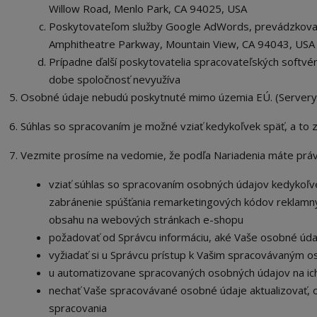
Willow Road, Menlo Park, CA 94025, USA
Poskytovateľom služby Google AdWords, prevádzkovan
Amphitheatre Parkway, Mountain View, CA 94043, USA
Prípadne ďalší poskytovatelia spracovateľských softvérov
dobe spoločnosť nevyužíva
Osobné údaje
nebudú poskytnuté mimo územia EÚ. (Servery
Súhlas so spracovaním je možné vziať kedykoľvek späť, a t
o 
Vezmite prosíme na vedomie, že podľa Nariadenia máte práv
vziať súhlas so spracovaním osobných údajov kedykoľve
zabránenie spúšťania remarketingových kódov reklamný
obsahu na webových stránkach e-shopu
požadovať od Správcu informáciu, aké Vaše osobné úda
vyžiadať si u Správcu prístup k Vašim spracovávaným 
u automatizovane spracovaných osobných údajov na ich
nechať Vaše spracovávané osobné údaje aktualizovať, 
spracovania