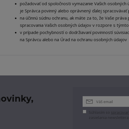
požadovať od spoločnosti vymazanie Vašich osobných ú
je Správca povinný alebo oprávnený ďalej spracovávať 
na účinnú súdnu ochranu, ak máte za to, že Vaše práva 
spracovania Vašich osobných údajov v rozpore s týmt
v prípade pochybností o dodržiavaní povinností súvisia
na Správcu alebo na Úrad na ochranu osobných údajov
ovinky,
Súhlasím so
spracovan
zasielania newslettera