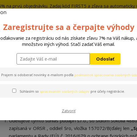
5% na prvú objednávku. Zadaj kód FIRST5 a zľava sa automaticky u
+421 9
Zaregistrujte sa a čerpajte výhody
Hľada
oďakovanie za registráciu od nás získate zľavu 7% na Váš nákup, 
množstvo iných výhod. Stačí zadať Váš email.
Hračky
Pelechy
Príslušenstvo
Odoslať
e účely zobrazovania marketingových ponúk
Prajem si odoberať novinky e-mailom podľa
podmienok spracovania osobných úda
Súhlasím so
spracovaním osobných údajov
pre účely registrácie.
Súhlas so spracovaním osobn
účely zobrazovania marketi
Zatvoriť
Udeľujete týmto súhlas pudapri s.r.o., so sídlom
Sokolia 488
zapísaná v ORSR , oddiel Sro, vložka 157072/B
(ďalej len
„S
parlamentu a Rady (EÚ) č. 2016/679 o ochrane fyzických os