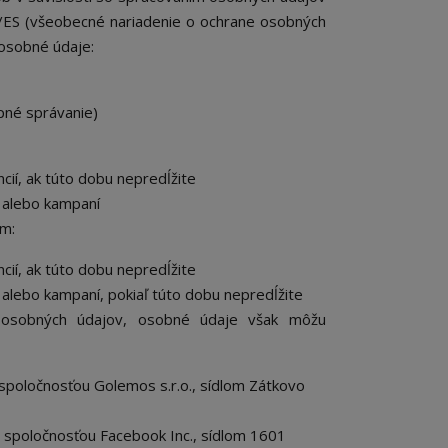
/ES (všeobecné nariadenie o ochrane osobných
 osobné údaje:
upné správanie)
ií, ak túto dobu nepredĺžite
 alebo kampaní
om:
ií, ak túto dobu nepredĺžite
alebo kampaní, pokiaľ túto dobu nepredĺžite
 osobných údajov, osobné údaje však môžu
poločnosťou Golemos s.r.o., sídlom Zátkovo
spoločnosťou Facebook Inc., sídlom 1601