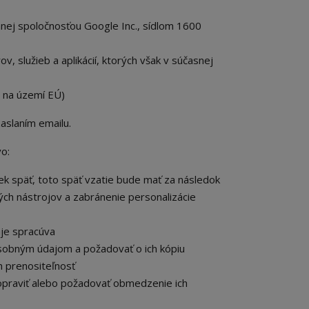
ej spoločnosťou Google Inc., sídlom 1600
, služieb a aplikácií, ktorých však v súčasnej
 na území EÚ)
zaslaním emailu.
o:
k späť, toto späť vzatie bude mať za následok
ch nástrojov a zabránenie personalizácie
je spracúva
osobným údajom a požadovať o ich kópiu
 prenositeľnosť
opraviť alebo požadovať obmedzenie ich