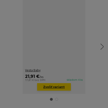
Vesta Baby
Vesta Baby
21,91 €
21,91 €
/
ks
/
ks
skladom 4 ks
17,81 €
bez DPH
17,81 €
bez DP
Zvoliť variant
Z