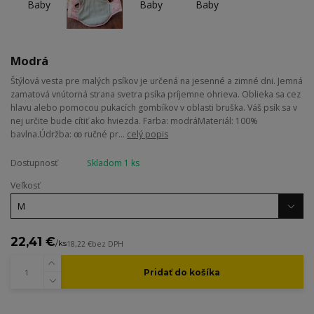
Modrá
Štýlová vesta pre malých psíkov je určená na jesenné a zimné dni. Jemná
zamatová vnútorná strana svetra psíka príjemne ohrieva. Oblieka sa cez
hlavu alebo pomocou pukacích gombíkov v oblasti bruška. Váš psík sa v
nej určite bude cítiť ako hviezda. Farba: modráMateriál: 100%
bavlna.Údržba: ꙭ ručné pr...
celý popis
Dostupnosť
Skladom 1 ks
Veľkosť
22,41 €
/
ks
18,22 €
bez DPH
Pridať do košíka