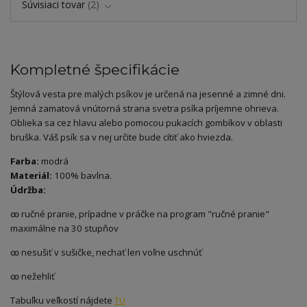
Súvisiaci tovar
2
Kompletné špecifikácie
Štýlová vesta pre malých psíkov je určená na jesenné a zimné dni.
Jemná zamatová vnútorná strana svetra psíka príjemne ohrieva.
Oblieka sa cez hlavu alebo pomocou pukacích gombíkov v oblasti
bruška. Váš psík sa v nej určite bude cítiť ako hviezda.
Farba:
modrá
Materiál:
100% bavlna.
Údržba:
ꙭ ručné pranie, prípadne v práčke na program "ručné pranie"
maximálne na 30 stupňov
ꙭ nesušiť v sušičke, nechať len voľne uschnúť
ꙭ nežehliť
Tabuľku veľkostí nájdete
TU