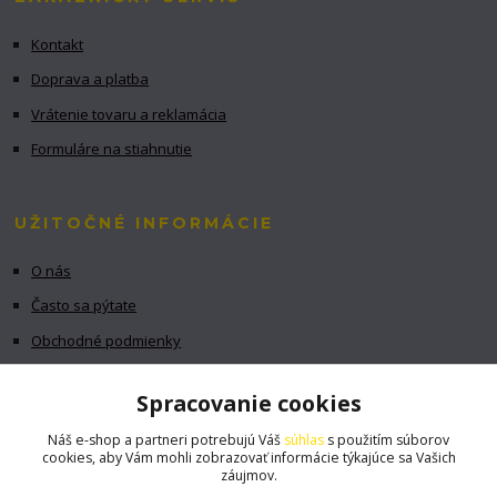
Kontakt
Doprava a platba
Vrátenie tovaru a reklamácia
Formuláre na stiahnutie
UŽITOČNÉ INFORMÁCIE
O nás
Často sa pýtate
Obchodné podmienky
GDPR
Spracovanie cookies
Náš e-shop a partneri potrebujú Váš
súhlas
s použitím súborov
cookies, aby Vám mohli zobrazovať informácie týkajúce sa Vašich
záujmov.