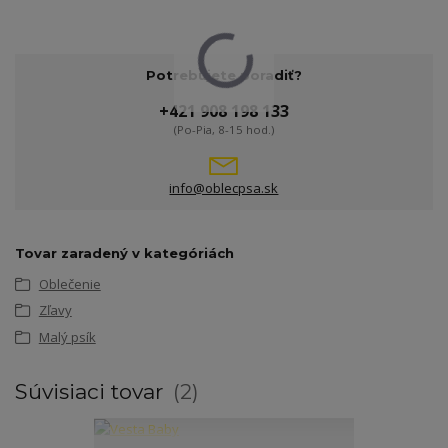
Potrebujete poradiť?
+421 908 198 133
(Po-Pia, 8-15 hod.)
info@oblecpsa.sk
Tovar zaradený v kategóriách
Oblečenie
Zľavy
Malý psík
Súvisiaci tovar
2