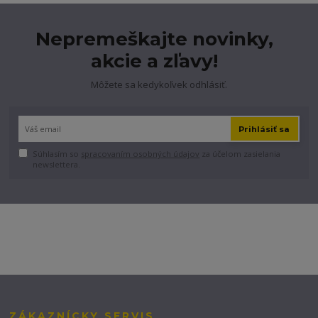
Nepremeškajte novinky,
akcie a zľavy!
Môžete sa kedykoľvek odhlásiť.
Prihlásiť sa
Súhlasím so
spracovaním osobných údajov
za účelom zasielania
newslettera.
ZÁKAZNÍCKY SERVIS