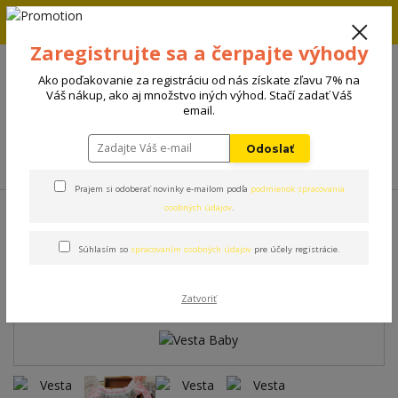
Zľava 5% na prvú objednávku. Zadaj kód FIRST5 a zľava sa
automaticky uplatní.
Zaregistrujte sa a čerpajte výhody
+421 908 198 133
(Po-Pia, 8-15 hod.)
Ako poďakovanie za registráciu od nás získate zľavu 7% na
0
Váš nákup, ako aj množstvo iných výhod. Stačí zadať Váš
0 €
email.
Odoslať
Menu
Prajem si odoberať novinky e-mailom podľa
podmienok spracovania
Úvod
Oblečenie
Vesta Baby
osobných údajov
.
Súhlasím so
spracovaním osobných údajov
pre účely registrácie.
Vesta Baby
Zatvoriť