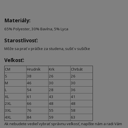
Materiály:
65% Polyester, 30% Bavlna, 5% Lyca
Starostlivosť:
Môže sa prať v práčke za studena, sušiť v sušičke
Veľkosť:
CM
Hrudník
Krk
Chrbát
S
38
26
26
M
46
30
30
L
54
28
36
XL
61
43
41
2XL
66
48
48
3XL
76
55
58
4XL
84
59
63
Ak nebudete vedieľ vybrať správnu veľkosť, napíšte nám a radi Vám