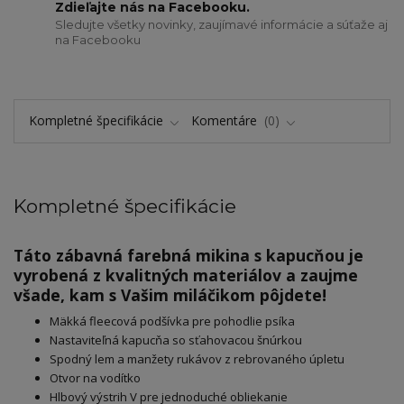
Zdieľajte nás na Facebooku.
Sledujte všetky novinky, zaujímavé informácie a súťaže aj
na Facebooku
Kompletné špecifikácie
Komentáre
0
Kompletné špecifikácie
Táto zábavná farebná mikina s kapucňou je
vyrobená z kvalitných materiálov a zaujme
všade, kam s Vašim miláčikom pôjdete!
Mäkká fleecová podšívka pre pohodlie psíka
Nastaviteľná kapucňa so sťahovacou šnúrkou
Spodný lem a manžety rukávov z rebrovaného úpletu
Otvor na vodítko
Hlbový výstrih V pre jednoduché obliekanie