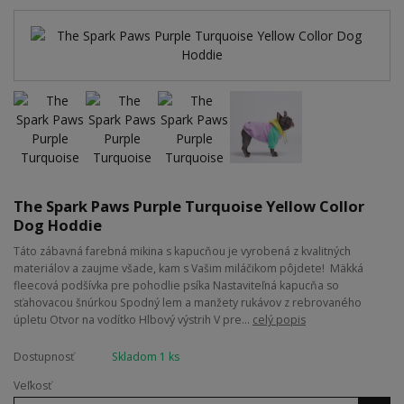
The Spark Paws Purple Turquoise Yellow Collor
Dog Hoddie
Táto zábavná farebná mikina s kapucňou je vyrobená z kvalitných
materiálov a zaujme všade, kam s Vašim miláčikom pôjdete! Mäkká
fleecová podšívka pre pohodlie psíka Nastaviteľná kapucňa so
sťahovacou šnúrkou Spodný lem a manžety rukávov z rebrovaného
úpletu Otvor na vodítko Hlbový výstrih V pre...
celý popis
Dostupnosť
Skladom 1 ks
Veľkosť