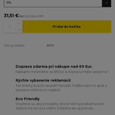
31,51 €
/
ks
25,62 €
bez DPH
Pridať do košíka
Číslo produktu:
SP13
Doprava zdarma pri nákupe nad 69 Eur.
Nakúpte minimálne za 69 Eur a dopravu máte zadarmo!
Rýchle vybavenie reklamácií
Ten krásny kúsok nesedí? Nevadí. Pošlite nám ho späť a
peniaze vrátime čo najskôr.
Eco Friendly
Snažíme sa, aby produkty, ktoré Vám ponúkame boli
zdravé nie len pre Vášho miláčika ale aj prírodu.