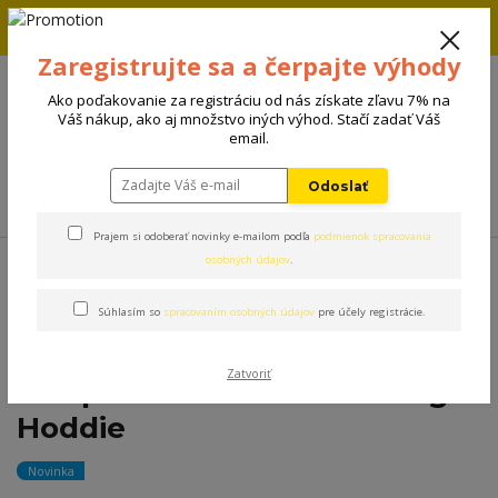
Zľava 5% na prvú objednávku. Zadaj kód FIRST5 a zľava sa
automaticky uplatní.
Zaregistrujte sa a čerpajte výhody
+421 908 198 133
(Po-Pia, 8-15 hod.)
Ako poďakovanie za registráciu od nás získate zľavu 7% na
0
Váš nákup, ako aj množstvo iných výhod. Stačí zadať Váš
0 €
email.
Odoslať
Menu
Prajem si odoberať novinky e-mailom podľa
podmienok spracovania
Úvod
Oblečenie
The Spark Paws Purple Turquoise Yellow Collor Dog
osobných údajov
.
Hoddie
Súhlasím so
spracovaním osobných údajov
pre účely registrácie.
The Spark Paws Purple
Zatvoriť
Turquoise Yellow Collor Dog
Hoddie
Novinka