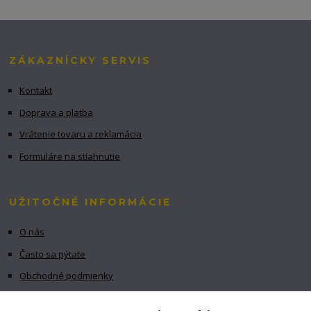
ZÁKAZNÍCKY SERVIS
Kontakt
Doprava a platba
Vrátenie tovaru a reklamácia
Formuláre na stiahnutie
UŽITOČNÉ INFORMÁCIE
O nás
Často sa pýtate
Obchodné podmienky
GDPR