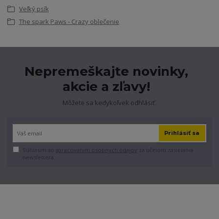
Veľký psík
The spark Paws - Crazy oblečenie
Nepremeškajte novinky,
akcie a zľavy!
Môžete sa kedykoľvek odhlásiť.
Prihlásiť sa
Súhlasím so
spracovaním osobných údajov
za účelom zasielania
newslettera.