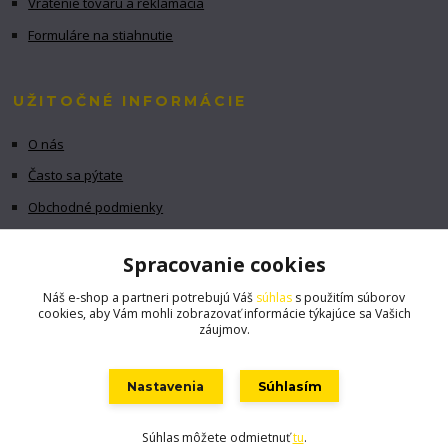
Vrátenie tovaru a reklamácia
Formuláre na stiahnutie
UŽITOČNÉ INFORMÁCIE
O nás
Často sa pýtate
Obchodné podmienky
GDPR
Spracovanie cookies
Náš e-shop a partneri potrebujú Váš
súhlas
s použitím súborov
cookies, aby Vám mohli zobrazovať informácie týkajúce sa Vašich
záujmov.
Nastavenia
Súhlasím
Súhlas môžete odmietnuť
tu
.
Vytvorené na
Eshop-rychlo.sk