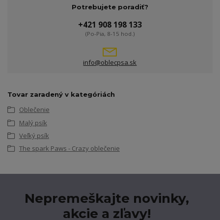
Potrebujete poradiť?
+421 908 198 133
(Po-Pia, 8-15 hod.)
info@oblecpsa.sk
Tovar zaradený v kategóriách
Oblečenie
Malý psík
Veľký psík
The spark Paws - Crazy oblečenie
Nepremeškajte novinky,
akcie a zľavy!