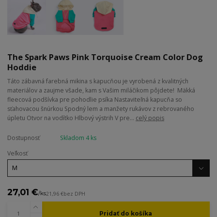
The Spark Paws Pink Torquoise Cream Color Dog
Hoddie
Táto zábavná farebná mikina s kapucňou je vyrobená z kvalitných
materiálov a zaujme všade, kam s Vašim miláčikom pôjdete! Mäkká
fleecová podšívka pre pohodlie psíka Nastaviteľná kapucňa so
sťahovacou šnúrkou Spodný lem a manžety rukávov z rebrovaného
úpletu Otvor na vodítko Hlbový výstrih V pre...
celý popis
Dostupnosť
Skladom 4 ks
Veľkosť
27,01 €
/
ks
21,96 €
bez DPH
Pridať do košíka