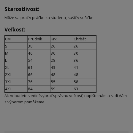
Starostlivosť:
Môže sa prať v práčke za studena, sušiť v sušičke
Veľkosť:
CM
Hrudník
Krk
Chrbát
S
38
26
26
M
46
30
30
L
54
28
36
XL
61
43
41
2XL
66
48
48
3XL
76
55
58
4XL
84
59
63
Ak nebudete vedieľ vybrať správnu veľkosť, napíšte nám a radi Vám
s výberom pomôžeme.