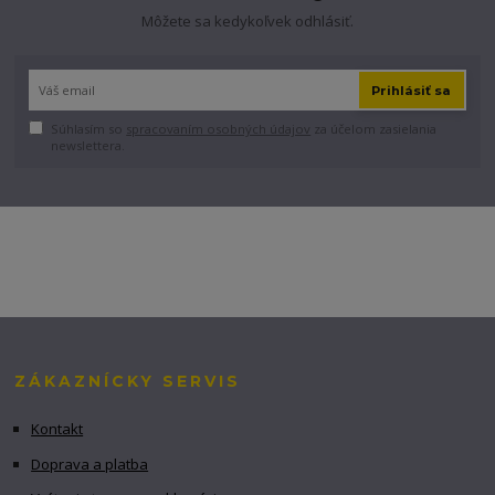
Môžete sa kedykoľvek odhlásiť.
Prihlásiť sa
Súhlasím so
spracovaním osobných údajov
za účelom zasielania
newslettera.
ZÁKAZNÍCKY SERVIS
Kontakt
Doprava a platba