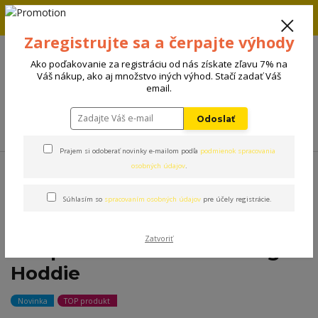
Zľava 5% na prvú objednávku. Zadaj kód FIRST5 a zľava sa
automaticky uplatní.
Zaregistrujte sa a čerpajte výhody
+421 908 198 133
(Po-Pia, 8-15 hod.)
Ako poďakovanie za registráciu od nás získate zľavu 7% na
0
Váš nákup, ako aj množstvo iných výhod. Stačí zadať Váš
0 €
email.
Odoslať
Menu
Prajem si odoberať novinky e-mailom podľa
podmienok spracovania
Úvod
Oblečenie
The Spark Paws Pink Torquoise Cream Color Dog
osobných údajov
.
Hoddie
Súhlasím so
spracovaním osobných údajov
pre účely registrácie.
The Spark Paws Pink
Zatvoriť
Torquoise Cream Color Dog
Hoddie
Novinka
TOP produkt