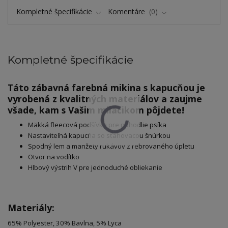
Kompletné špecifikácie
Komentáre
0
Kompletné špecifikácie
Táto zábavná farebná mikina s kapucňou je
vyrobená z kvalitných materiálov a zaujme
všade, kam s Vašim miláčikom pôjdete!
Mäkká fleecová podšívka pre pohodlie psíka
Nastaviteľná kapucňa so sťahovacou šnúrkou
Spodný lem a manžety rukávov z rebrovaného úpletu
Otvor na vodítko
Hlbový výstrih V pre jednoduché obliekanie
Materiály:
65% Polyester, 30% Bavlna, 5% Lyca