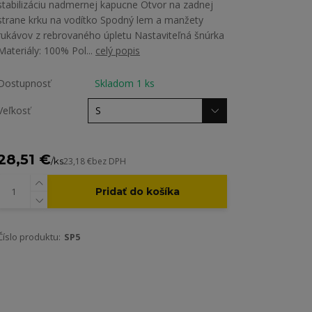
stabilizáciu nadmernej kapucne Otvor na zadnej
strane krku na vodítko Spodný lem a manžety
rukávov z rebrovaného úpletu Nastaviteľná šnúrka
Materiály: 100% Pol...
celý popis
Dostupnosť
Skladom 1 ks
Veľkosť
28,51 €
/
ks
23,18 €
bez DPH
Pridať do košíka
Číslo produktu:
SP5