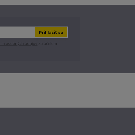
Prihlásiť sa
ím osobných údajov
za účelom
.