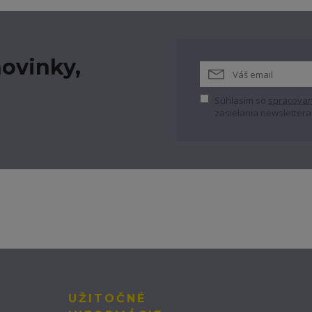
ovinky,
Súhlasím so
spracovan
zasielania newslettera
UŽITOČNÉ