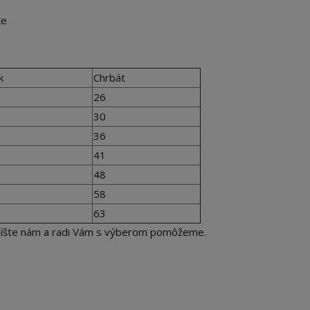
čke
k
Chrbát
26
30
36
41
48
58
63
apíšte nám a radi Vám s výberom pomôžeme.