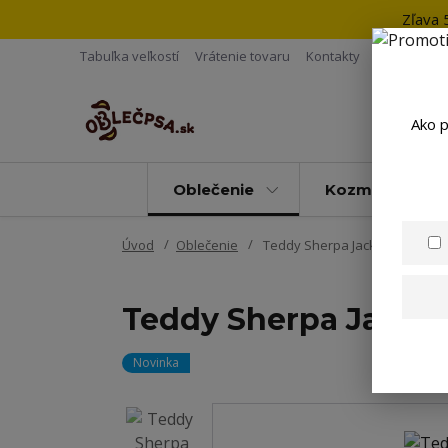
Zľava 
Tabuľka veľkostí
Vrátenie tovaru
Kontakty
Ako p
Oblečenie
Kozmetika
Úvod
Oblečenie
Teddy Sherpa Jacket - Brown
Teddy Sherpa Jacket
Novinka