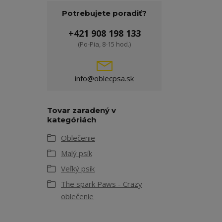
Potrebujete poradiť?
+421 908 198 133
(Po-Pia, 8-15 hod.)
info@oblecpsa.sk
Tovar zaradený v
kategóriách
Oblečenie
Malý psík
Veľký psík
The spark Paws - Crazy
oblečenie