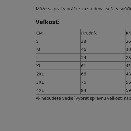
Môže sa prať v práčke za studena, sušiť v suši
Veľkosť:
CM
Hrudník
Kr
S
38
26
M
46
30
L
54
28
XL
61
43
2XL
66
48
3XL
76
55
4XL
84
59
Ak nebudete vedieľ vybrať správnu veľkosť, n