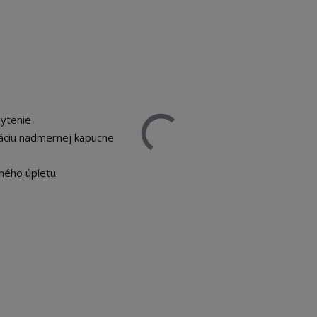
ytenie
izáciu nadmernej kapucne
ného úpletu