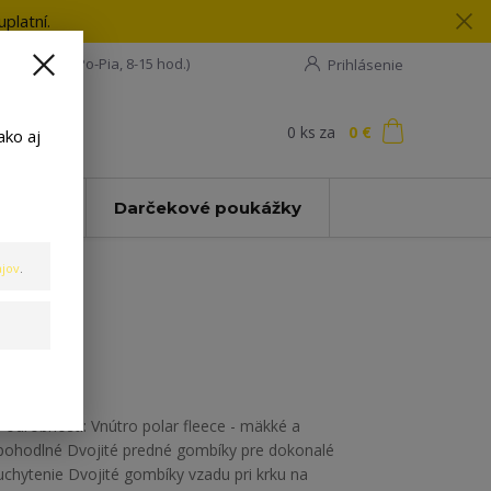
platní.
08 198 133
(Po-Pia, 8-15 hod.)
Prihlásenie
0
ks
za
0 €
ť
ako aj
Zľavy
Darčekové poukážky
jov
.
Podrobnosti: Vnútro polar fleece - mäkké a
pohodlné Dvojité predné gombíky pre dokonalé
uchytenie Dvojité gombíky vzadu pri krku na