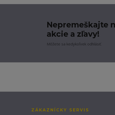
Nepremeškajte n
akcie a zľavy!
Môžete sa kedykoľvek odhlásiť.
ZÁKAZNÍCKY SERVIS