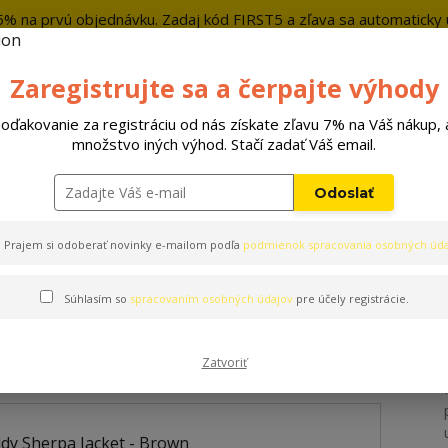
5% na prvú objednávku. Zadaj kód FIRST5 a zľava sa automaticky u
+421 9
Zaregistrujte sa a čerpajte výhody
Hľada
oďakovanie za registráciu od nás získate zľavu 7% na Váš nákup, 
množstvo iných výhod. Stačí zadať Váš email.
Hračky
Pelechy
Príslušenstvo
Odoslať
Prajem si odoberať novinky e-mailom podľa
podmienok spracovania osobných úda
Súhlasím so
spracovaním osobných údajov
pre účely registrácie.
 - Brown
Zatvoriť