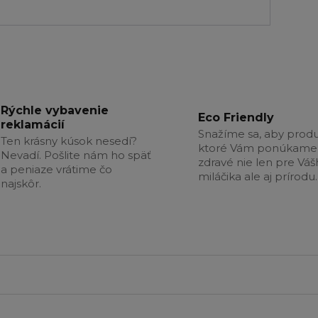
Rýchle vybavenie
Eco Friendly
reklamácií
Snažíme sa, aby produ
Ten krásny kúsok nesedí?
ktoré Vám ponúkame 
Nevadí. Pošlite nám ho späť
zdravé nie len pre Vá
a peniaze vrátime čo
miláčika ale aj prírodu.
najskôr.