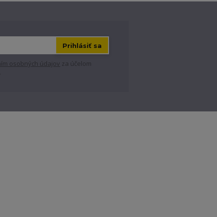
Prihlásiť sa
ím osobných údajov
za účelom
.