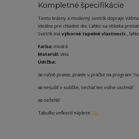
Kompletné špecifikácie
Tento krásny a moderný svetrík dopraje Vášmu p
ideálne pre chladné dni. Ľahko sa oblieka pretia
Svetrík má
výborné tepelné vlastnosti
, ľahk
Farba:
modrá
Materiál:
vlna
Údržba:
ꙭ ručné pranie, pranie v práčke na program "r
ꙭ nesušiť v sušičke, nechať len voľne uschnúť
ꙭ nežehliť
Tabuľku veľkostí nájdete
TU