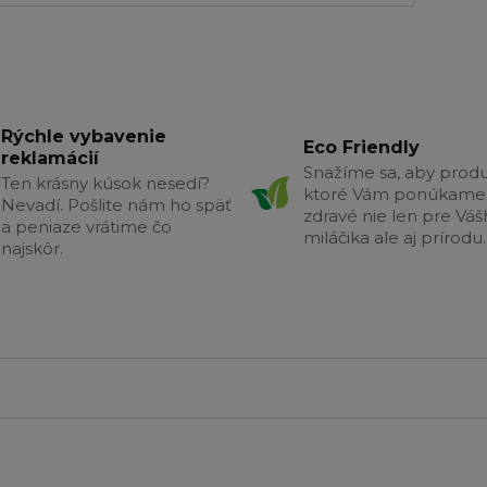
Rýchle vybavenie
Eco Friendly
reklamácií
Snažíme sa, aby produ
Ten krásny kúsok nesedí?
ktoré Vám ponúkame 
Nevadí. Pošlite nám ho späť
zdravé nie len pre Vá
a peniaze vrátime čo
miláčika ale aj prírodu.
najskôr.