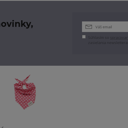
ovinky,
Súhlasím so
spracovan
zasielania newslettera