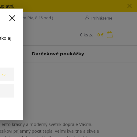
platní.
08 198 133
(Po-Pia, 8-15 hod.)
Prihlásenie
0
ks
za
0 €
ť
ako aj
Zľavy
Darčekové poukážky
jov
.
Modrý
Tento krásny a moderný svetrík dopraje Vášmu
psíkovi príjemný pocit tepla. Veľmi kvalitné a skvele