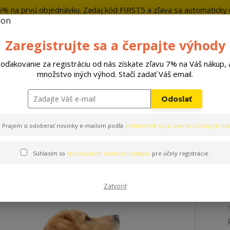
5% na prvú objednávku. Zadaj kód FIRST5 a zľava sa automaticky u
+421 9
Zaregistrujte sa a čerpajte výhody
Hľada
oďakovanie za registráciu od nás získate zľavu 7% na Váš nákup, 
množstvo iných výhod. Stačí zadať Váš email.
Hračky
Pelechy
Príslušenstvo
Odoslať
Prajem si odoberať novinky e-mailom podľa
podmienok spracovania osobných úda
Súhlasím so
spracovaním osobných údajov
pre účely registrácie.
Zatvoriť