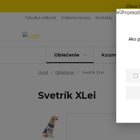
Zľava 
Tabuľka veľkostí
Vrátenie tovaru
Kontakty
Ako p
Oblečenie
Kozmetika
Úvod
Oblečenie
Svetrík XLei
Svetrík XLei