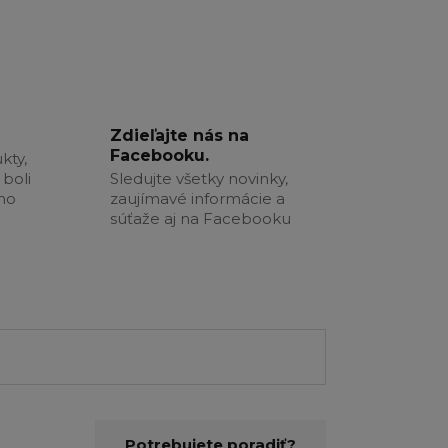
Zdieľajte nás na
Facebooku.
kty,
boli
Sledujte všetky novinky,
šho
zaujímavé informácie a
súťaže aj na Facebooku
Potrebujete poradiť?