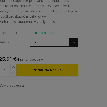
padnúce oblečenie je ideálne pre chladné dni.
Ľahko sa oblieka pretiahnutím cez hlavu.Svetrík
má výborné tepelné vlastnosti , ľahko sa udržuje a
vydrží tak skutočne veľa rokov.
Farba: modráMateriál: vl...
celý popis
Dostupnosť
Skladom 1 ks
Veľkosť
25,91 €
/
ks
21,07 €
bez DPH
Pridať do košíka
Číslo produktu:
2