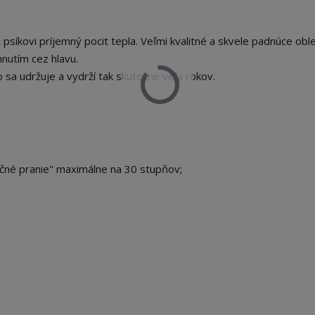
síkovi príjemný pocit tepla. Veľmi kvalitné a skvele padnúce oble
hnutím cez hlavu.
o sa udržuje a vydrží tak skutočne veľa rokov.
učné pranie" maximálne na 30 stupňov;