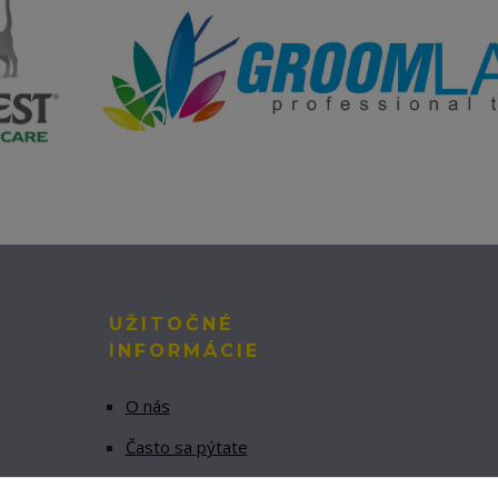
UŽITOČNÉ
INFORMÁCIE
O nás
Často sa pýtate
Obchodné podmienky