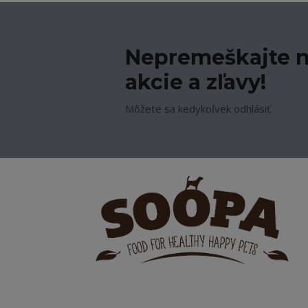
Nepremeškajte n
akcie a zľavy!
Môžete sa kedykoľvek odhlásiť.