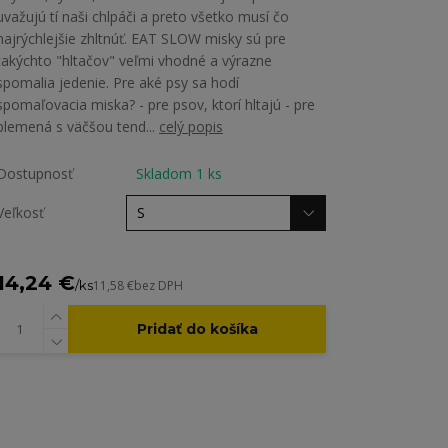
uvažujú tí naši chlpáči a preto všetko musí čo
najrýchlejšie zhltnúť. EAT SLOW misky sú pre
takýchto "hltačov" veľmi vhodné a výrazne
spomalia jedenie. Pre aké psy sa hodí
spomaľovacia miska? - pre psov, ktorí hltajú - pre
plemená s väčšou tend...
celý popis
Dostupnosť
Skladom 1 ks
Veľkosť
14,24 €
/
ks
11,58 €
bez DPH
Pridať do košíka