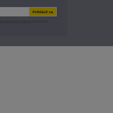
Prihlásiť sa
ím osobných údajov
za účelom
.