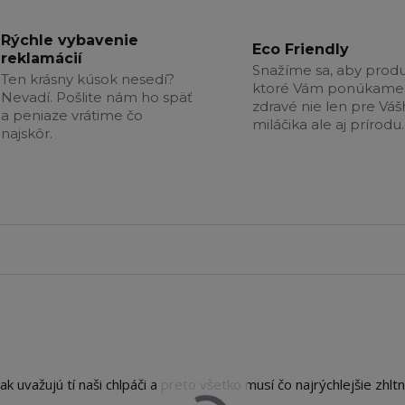
Rýchle vybavenie
Eco Friendly
reklamácií
Snažíme sa, aby produ
Ten krásny kúsok nesedí?
ktoré Vám ponúkame 
Nevadí. Pošlite nám ho späť
zdravé nie len pre Vá
a peniaze vrátime čo
miláčika ale aj prírodu.
najskôr.
tak uvažujú tí naši chlpáči a preto všetko musí čo najrýchlejšie zhltn