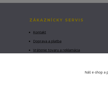
ZÁKAZNÍCKY SERVIS
Kontakt
Doprava a platba
Vrátenie tovaru a reklamácia
Formuláre na stiahnutie
Náš e-shop a p