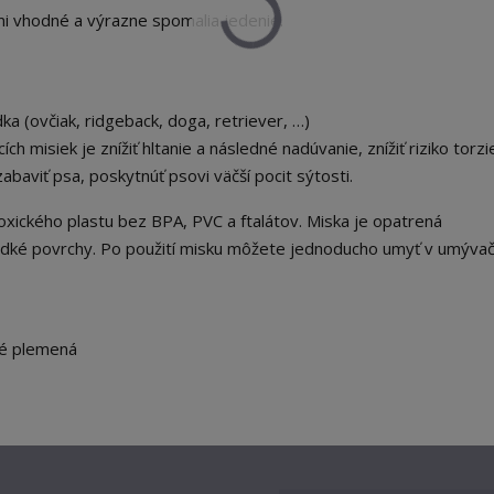
i vhodné a výrazne spomalia jedenie.
ka (ovčiak, ridgeback, doga, retriever, …)
h misiek je znížiť hltanie a následné nadúvanie, znížiť riziko torzi
 zabaviť psa, poskytnúť psovi väčší pocit sýtosti.
xického plastu bez BPA, PVC a ftalátov. Miska je opatrená
adké povrchy. Po použití misku môžete jednoducho umyť v umývač
ké plemená