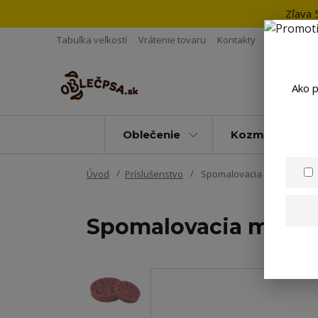
Zľava 
Tabuľka veľkostí
Vrátenie tovaru
Kontakty
Ako p
Oblečenie
Kozmetika
Úvod
Príslušenstvo
Spomalovacia miska Eat Sl
Spomalovacia miska 