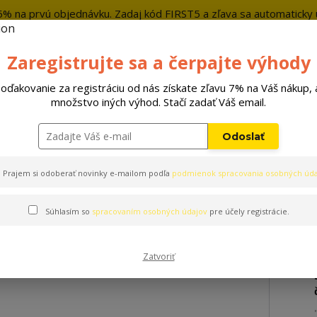
5% na prvú objednávku. Zadaj kód FIRST5 a zľava sa automaticky u
+421 9
Zaregistrujte sa a čerpajte výhody
Hľada
oďakovanie za registráciu od nás získate zľavu 7% na Váš nákup, 
množstvo iných výhod. Stačí zadať Váš email.
Hračky
Pelechy
Príslušenstvo
Odoslať
ow Original červená
Prajem si odoberať novinky e-mailom podľa
podmienok spracovania osobných úda
Súhlasím so
spracovaním osobných údajov
pre účely registrácie.
Eat Slow Original červená
Zatvoriť