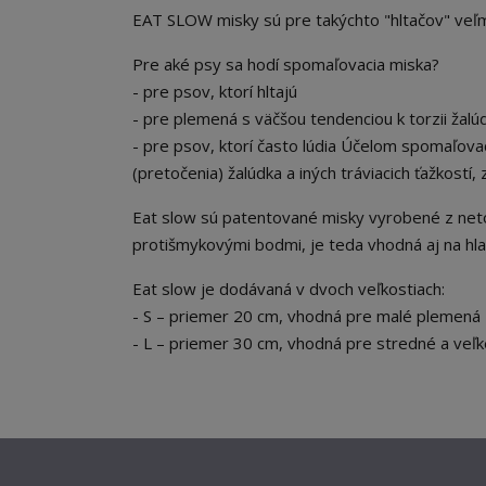
EAT SLOW misky sú pre takýchto "hltačov" veľm
Pre aké psy sa hodí spomaľovacia miska?
- pre psov, ktorí hltajú
- pre plemená s väčšou tendenciou k torzii žalúd
- pre psov, ktorí často lúdia Účelom spomaľovacíc
(pretočenia) žalúdka a iných tráviacich ťažkostí,
Eat slow sú patentované misky vyrobené z neto
protišmykovými bodmi, je teda vhodná aj na hl
Eat slow je dodávaná v dvoch veľkostiach:
- S – priemer 20 cm, vhodná pre malé plemená
- L – priemer 30 cm, vhodná pre stredné a veľ