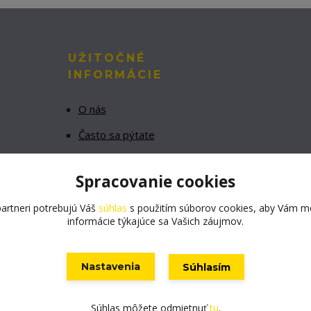
UŽITOČNÉ
INFORMÁCIE
O nás
Často sa pýtate
Obchodné podmienky
Spracovanie cookies
GDPR
artneri potrebujú Váš
súhlas
s použitím súborov cookies, aby Vám mo
informácie týkajúce sa Vašich záujmov.
Nastavenia
Súhlasím
Vytvorené na
Eshop-rychlo.sk
Súhlas môžete odmietnuť
tu
.