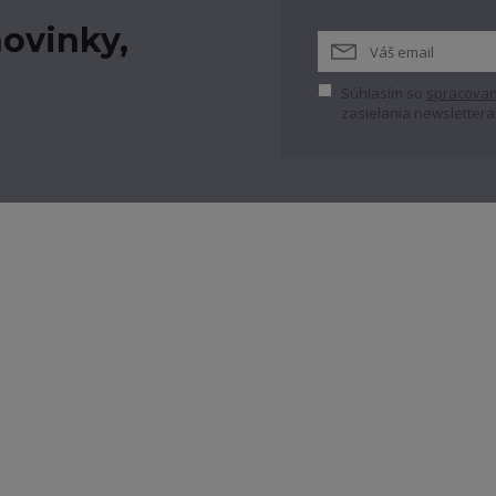
ovinky,
Súhlasím so
spracovan
zasielania newslettera