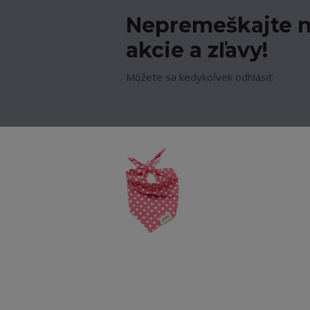
Nepremeškajte n
akcie a zľavy!
Môžete sa kedykoľvek odhlásiť.