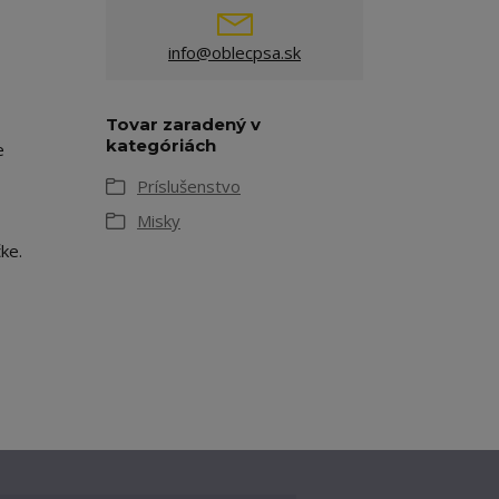
info@oblecpsa.sk
Tovar zaradený v
kategóriách
e
Príslušenstvo
Misky
ke.