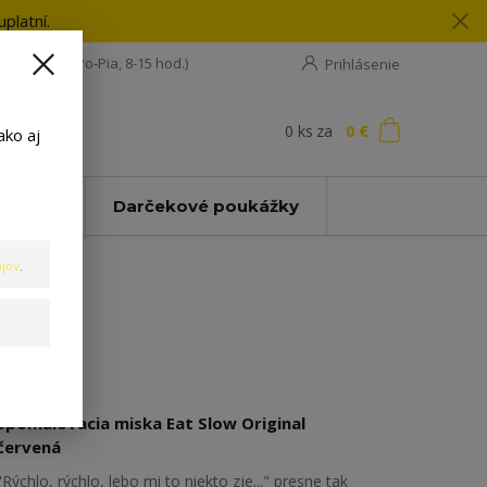
platní.
08 198 133
(Po-Pia, 8-15 hod.)
Prihlásenie
0
ks
za
0 €
ť
ako aj
Zľavy
Darčekové poukážky
jov
.
Spomalovacia miska Eat Slow Original
červená
"Rýchlo, rýchlo, lebo mi to niekto zje..." presne tak