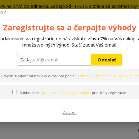
5% na prvú objednávku. Zadaj kód FIRST5 a zľava sa automaticky u
+421 9
Zaregistrujte sa a čerpajte výhody
Hľada
oďakovanie za registráciu od nás získate zľavu 7% na Váš nákup, 
množstvo iných výhod. Stačí zadať Váš email.
Hračky
Pelechy
Príslušenstvo
Odoslať
Prajem si odoberať novinky e-mailom podľa
podmienok spracovania osobných úda
Súhlasím so
spracovaním osobných údajov
pre účely registrácie.
cent modrý
Zatvoriť