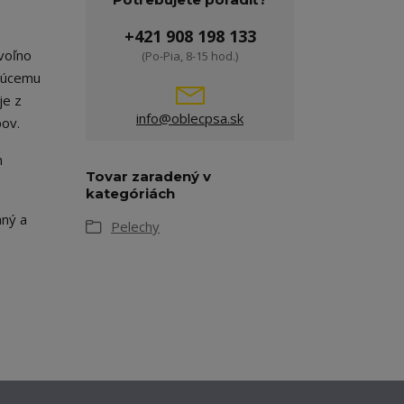
+421 908 198 133
voľno
(Po-Pia, 8-15 hod.)
ujúcemu
je z
info@oblecpsa.sk
pov.
h
Tovar zaradený v
kategóriách
aný a
Pelechy