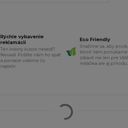
Rýchle vybavenie
Eco Friendly
reklamácií
Snažíme sa, aby produ
Ten krásny kúsok nesedí?
ktoré Vám ponúkame 
Nevadí. Pošlite nám ho späť
zdravé nie len pre Vá
a peniaze vrátime čo
miláčika ale aj prírodu.
najskôr.