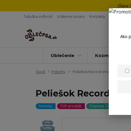
Zľava 
Tabuľka veľkostí
Vrátenie tovaru
Kontakty
Ako p
Oblečenie
Kozmetika
Úvod
Pelechy
Peliešok Record Vincent modrý
Peliešok Record Vin
Novinka
TOP produkt
Doprava ZADARMO