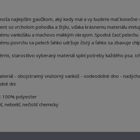
moša najlepším gaučíkom, aký kedy mal a vy budete mať konečne 
ent sú vrcholom pohodlia a štýlu, vďaka krásnemu materiálu imit
ému vankúšiku a machovo mäkkým okrajom. Spodná časť pelechu 
mu povrchu sa pelech ľahko udržuje čistý a ľahko sa zbavuje chl
érmi, starostlivo vyberaný materiál splní potreby každého psa. Ic
ateriál - obojstranný vnútorný vankúš - vodeodolné dno - nadých
adné dni
ň: 100% polyester
, nebieliť, nečistiť chemicky