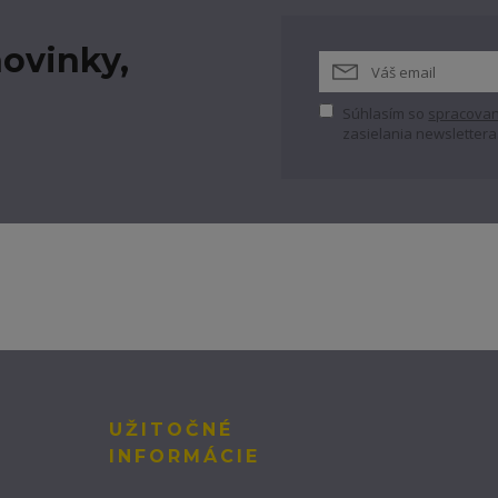
ovinky,
Súhlasím so
spracovan
zasielania newslettera
UŽITOČNÉ
INFORMÁCIE