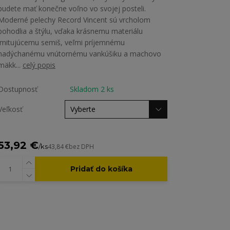
budete mať konečne voľno vo svojej posteli.
Moderné pelechy Record Vincent sú vrcholom
pohodlia a štýlu, vďaka krásnemu materiálu
imitujúcemu semiš, veľmi príjemnému
nadýchanému vnútornému vankúšiku a machovo
mäkk...
celý popis
Dostupnosť
Skladom 2 ks
Veľkosť
53,92 €
/
ks
43,84 €
bez DPH
Pridať do košíka