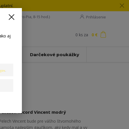
platní.
08 198 133
(Po-Pia, 8-15 hod.)
Prihlásenie
0
ks
za
0 €
ť
ako aj
Zľavy
Darčekové poukážky
jov
.
Peliešok Record Vincent modrý
Pelech Vincent bude pre vášho štvornohého
kamoša najlepším gaučíkom, aký kedy mal a vy