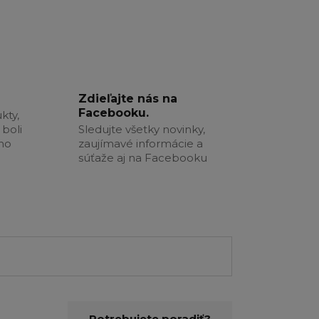
Zdieľajte nás na
Facebooku.
kty,
boli
Sledujte všetky novinky,
šho
zaujímavé informácie a
súťaže aj na Facebooku
Potrebujete poradiť?