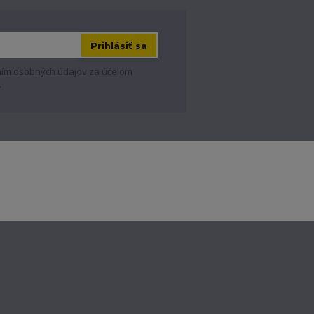
Prihlásiť sa
ím osobných údajov
za účelom
.