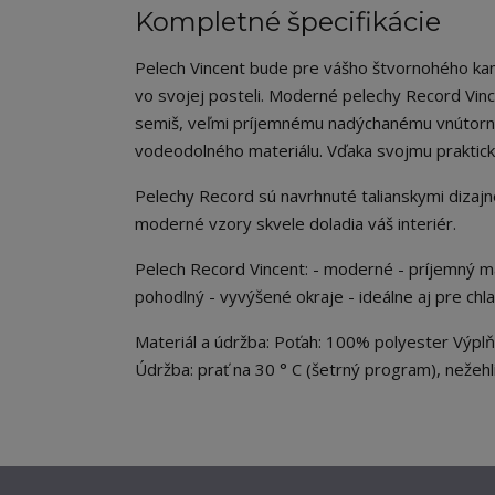
Kompletné špecifikácie
Pelech Vincent bude pre vášho štvornohého ka
vo svojej posteli. Moderné pelechy Record Vinc
semiš, veľmi príjemnému nadýchanému vnútorn
vodeodolného materiálu. Vďaka svojmu praktické
Pelechy Record sú navrhnuté talianskymi dizajn
moderné vzory skvele doladia váš interiér.
Pelech Record Vincent: - moderné - príjemný m
pohodlný - vyvýšené okraje - ideálne aj pre chl
Materiál a údržba: Poťah: 100% polyester Výpl
Údržba: prať na 30 ° C (šetrný program), nežehliť