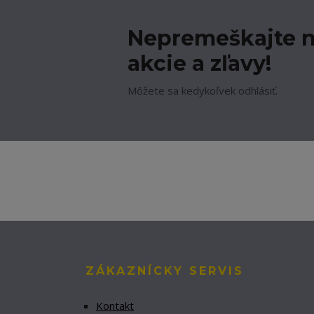
Nepremeškajte n
akcie a zľavy!
Môžete sa kedykoľvek odhlásiť.
ZÁKAZNÍCKY SERVIS
Kontakt