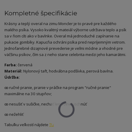
Kompletné špecifikácie
Krásny a teplý overal na zimu Moncler je to pravé pre každého
malého psíka. Vysoko kvalitný mateiál výborne udržiava teplo a psík
sa v ňom cíti ako v bavlnke. Overal má jednoduché zapínanie na
pukacie gombíky. Kapucňa ochráni psíka pred nepríjemným vetrom.
Jednofarebné dizajnové prevedenie je veľmi módne a vhodné pre
väčšinu psíkov, čím sa z neho stane celebrita medzi jeho kamarátmi.
Farba:
červená
Materiál:
Nylonový taft, hodvábna podšívka, perová bavlna.
Údržba:
ꙭ ručné pranie, pranie v práčke na program "ručné pranie"
maximálne na 30 stupňov;
ꙭ nesušiť v sušičke, nechať len voľne uschnúť
ꙭ nežehliť
Tabuľku veľkostí nájdete
TU