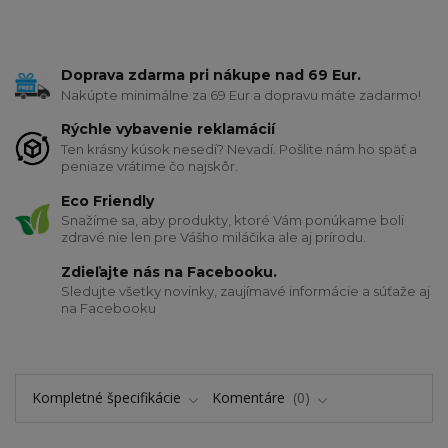
Doprava zdarma pri nákupe nad 69 Eur.
Nakúpte minimálne za 69 Eur a dopravu máte zadarmo!
Rýchle vybavenie reklamácií
Ten krásny kúsok nesedí? Nevadí. Pošlite nám ho späť a
peniaze vrátime čo najskôr.
Eco Friendly
Snažíme sa, aby produkty, ktoré Vám ponúkame boli
zdravé nie len pre Vášho miláčika ale aj prírodu.
Zdieľajte nás na Facebooku.
Sledujte všetky novinky, zaujímavé informácie a súťaže aj
na Facebooku
Kompletné špecifikácie
Komentáre
0