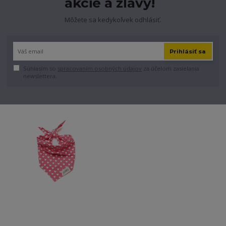
akcie a zľavy!
Môžete sa kedykoľvek odhlásiť.
Prihlásiť sa
Súhlasím so
spracovaním osobných údajov
za účelom zasielania
newslettera.