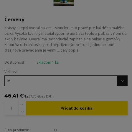
Červený
Krásny a teplý overal na zimu Moncler je to pravé pre každého malého
psíka. Vysoko kvalitný mateiál výborne udržiava teplo a psík sa v ňom cíti
ako v bavlnke. Overal má jednoduché zapínanie na pukacie gombíky.
Kapucňa ochráni psíka pred nepríjemným vetrom. Jednofarebné
dizajnové prevedenie je veľmi ...
celý popis
Dostupnosť
Skladom 1 ks
Veľkosť
46,41 €
/
ks
37,73 €
bez DPH
Pridať do košíka
Číslo produktu:
1i