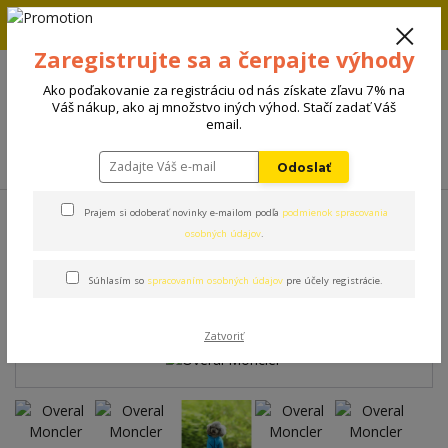
Zľava 5% na prvú objednávku. Zadaj kód FIRST5 a zľava sa
automaticky uplatní.
Zaregistrujte sa a čerpajte výhody
+421 908 198 133
(Po-Pia, 8-15 hod.)
Ako poďakovanie za registráciu od nás získate zľavu 7% na
0
Váš nákup, ako aj množstvo iných výhod. Stačí zadať Váš
0 €
email.
Menu
Odoslať
Úvod
Oblečenie
Overal Moncler
Prajem si odoberať novinky e-mailom podľa
podmienok spracovania
osobných údajov
.
Overal Moncler
Súhlasím so
spracovaním osobných údajov
pre účely registrácie.
Zatvoriť