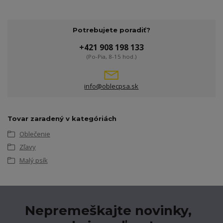
Potrebujete poradiť?
+421 908 198 133
(Po-Pia, 8-15 hod.)
info@oblecpsa.sk
Tovar zaradený v kategóriách
Oblečenie
Zľavy
Malý psík
Nepremeškajte novinky,