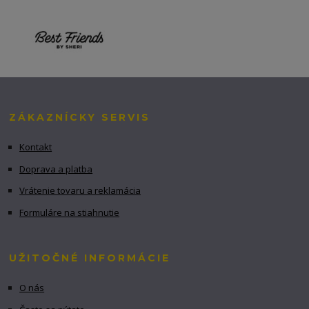
ZÁKAZNÍCKY SERVIS
Kontakt
Doprava a platba
Vrátenie tovaru a reklamácia
Formuláre na stiahnutie
UŽITOČNÉ INFORMÁCIE
O nás