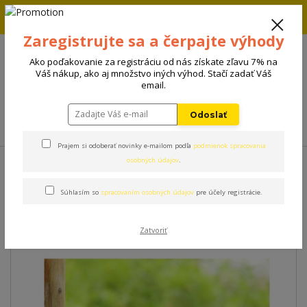
Zľava 5% na prvú objednávku. Zadaj kód FIRST5 a zľava sa
automaticky uplatní.
Zaregistrujte sa a čerpajte výhody
+421 908 198 133
(Po-Pia, 8-15 hod.)
Ako poďakovanie za registráciu od nás získate zľavu 7% na
0
Váš nákup, ako aj množstvo iných výhod. Stačí zadať Váš
0 €
email.
Odoslať
Menu
Prajem si odoberať novinky e-mailom podľa
podmienok spracovania
Úvod
Oblečenie
Overal Moncler
osobných údajov
.
Súhlasím so
spracovaním osobných údajov
pre účely registrácie.
Overal Moncler
Zatvoriť