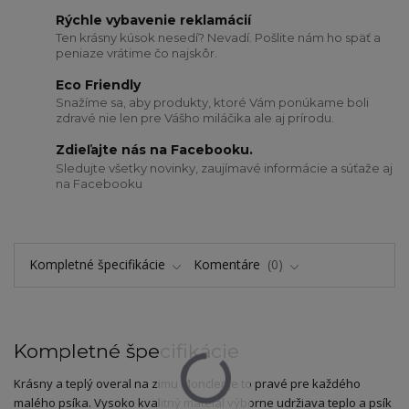
Rýchle vybavenie reklamácií
Ten krásny kúsok nesedí? Nevadí. Pošlite nám ho späť a
peniaze vrátime čo najskôr.
Eco Friendly
Snažíme sa, aby produkty, ktoré Vám ponúkame boli
zdravé nie len pre Vášho miláčika ale aj prírodu.
Zdieľajte nás na Facebooku.
Sledujte všetky novinky, zaujímavé informácie a súťaže aj
na Facebooku
Kompletné špecifikácie
Komentáre
0
Kompletné špecifikácie
Krásny a teplý overal na zimu Moncler je to pravé pre každého
malého psíka. Vysoko kvalitný mateiál výborne udržiava teplo a psík