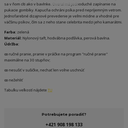
sa v ňom cíti ako v bavlnke. Overal má jednoduché zapínanie na
pukacie gombíky. Kapucňa ochráni psíka pred nepríjemným vetrom.
Jednofarebné dizajnové prevedenie je veľmi módne a vhodné pre
väčšinu psíkov, čím sa z neho stane celebrita medzi jeho kamarátmi.
Farba:
zelená
Materiál:
Nylonový taft, hodvábna podšívka, perová bavlna.
Údržba:
ꙭ ručné pranie, pranie v práčke na program "ručné pranie"
maximálne na 30 stupňov;
ꙭ nesušiť v sušičke, nechať len voľne uschnúť
ꙭ nežehliť
Tabuľku veľkostí nájdete
TU
Potrebujete poradiť?
+421 908 198 133