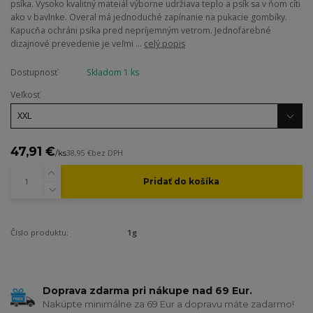
psíka. Vysoko kvalitný mateiál výborne udržiava teplo a psík sa v ňom cíti
ako v bavlnke. Overal má jednoduché zapínanie na pukacie gombíky.
Kapucňa ochráni psíka pred nepríjemným vetrom. Jednofarebné
dizajnové prevedenie je veľmi ...
celý popis
Dostupnosť
Skladom 1 ks
Veľkosť
47,91 €
/
ks
38,95 €
bez DPH
Pridať do košíka
Číslo produktu:
1g
Doprava zdarma pri nákupe nad 69 Eur.
Nakúpte minimálne za 69 Eur a dopravu máte zadarmo!