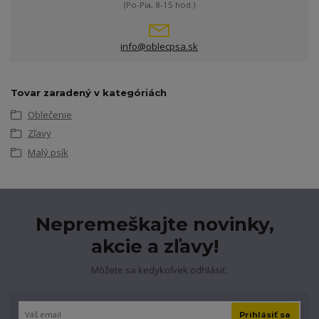
(Po-Pia, 8-15 hod.)
info@oblecpsa.sk
Tovar zaradený v kategóriách
Oblečenie
Zľavy
Malý psík
Nepremeškajte novinky,
akcie a zľavy!
Môžete sa kedykoľvek odhlásiť.
Prihlásiť sa