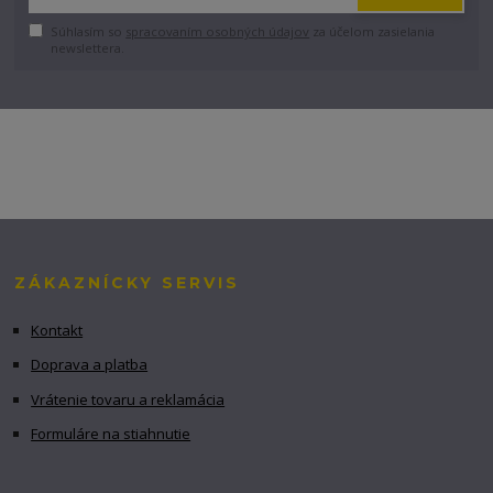
Súhlasím so
spracovaním osobných údajov
za účelom zasielania
newslettera.
ZÁKAZNÍCKY SERVIS
Kontakt
Doprava a platba
Vrátenie tovaru a reklamácia
Formuláre na stiahnutie