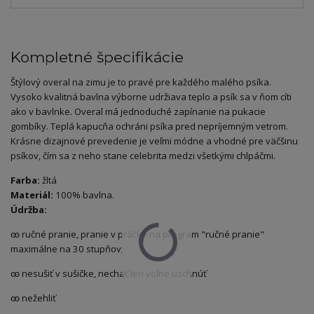
Kompletné špecifikácie
Štýlový overal na zimu je to pravé pre každého malého psíka.
Vysoko kvalitná bavlna výborne udržiava teplo a psík sa v ňom cíti
ako v bavlnke. Overal má jednoduché zapínanie na pukacie
gombíky. Teplá kapucňa ochráni psíka pred nepríjemným vetrom.
Krásne dizajnové prevedenie je veľmi módne a vhodné pre väčšinu
psíkov, čím sa z neho stane celebrita medzi všetkými chlpáčmi.
Farba:
žltá
Materiál:
100% bavlna.
Údržba:
ꙭ ručné pranie, pranie v práčke na program "ručné pranie"
maximálne na 30 stupňov;
ꙭ nesušiť v sušičke, nechať len voľne uschnúť
ꙭ nežehliť