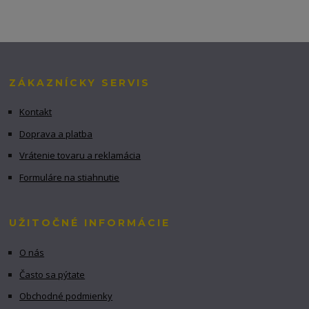
ZÁKAZNÍCKY SERVIS
Kontakt
Doprava a platba
Vrátenie tovaru a reklamácia
Formuláre na stiahnutie
UŽITOČNÉ INFORMÁCIE
O nás
Často sa pýtate
Obchodné podmienky