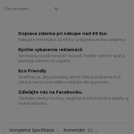
Číslo produktu:
1j
Doprava zdarma pri nákupe nad 69 Eur.
Nakúpte minimálne za 69 Eur a dopravu máte zadarmo!
Rýchle vybavenie reklamácií
Ten krásny kúsok nesedí? Nevadí. Pošlite nám ho späť a
peniaze vrátime čo najskôr.
Eco Friendly
Snažíme sa, aby produkty, ktoré Vám ponúkame boli
zdravé nie len pre Vášho miláčika ale aj prírodu.
Zdieľajte nás na Facebooku.
Sledujte všetky novinky, zaujímavé informácie a súťaže aj
na Facebooku
Kompletné špecifikácie
Komentáre
0