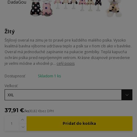
Žltý
Štýlový overal na zimu je to pravé pre každého malého psíka. Vysoko
kvalitná bavlna výborne udržiava teplo a psík sa v ňom cíti ako v bavlnke.
Overal má jednoduché zapínanie na pukacie gombíky. Teplá kapucňa
ochráni psíka pred nepríjemným vetrom. Krásne dizajnové prevedenie
je veľmi módne a vhodné p...
celý popis
Dostupnosť
Skladom 1 ks
Veľkosť
37,91 €
/
ks
30,82 €
bez DPH
Pridať do košíka