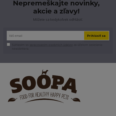
Nepremeškajte novinky,
akcie a zľavy!
Môžete sa kedykoľvek odhlásiť.
Prihlásiť sa
Súhlasím so
spracovaním osobných údajov
za účelom zasielania
newslettera.