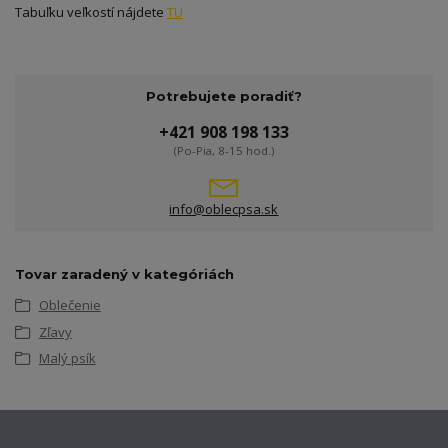
Tabuľku veľkostí nájdete
TU
Potrebujete poradiť?
+421 908 198 133
(Po-Pia, 8-15 hod.)
info@oblecpsa.sk
Tovar zaradený v kategóriách
Oblečenie
Zľavy
Malý psík