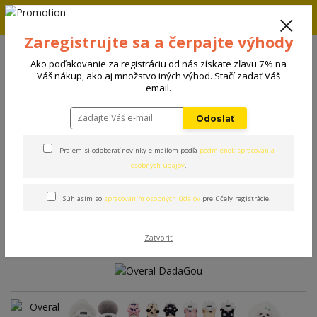
Zľava 5% na prvú objednávku. Zadaj kód FIRST5 a zľava sa
automaticky uplatní.
Zaregistrujte sa a čerpajte výhody
+421 908 198 133
(Po-Pia, 8-15 hod.)
Ako poďakovanie za registráciu od nás získate zľavu 7% na
0
Váš nákup, ako aj množstvo iných výhod. Stačí zadať Váš
0 €
email.
Odoslať
Menu
Prajem si odoberať novinky e-mailom podľa
podmienok spracovania
Úvod
Oblečenie
Overal DadaGou
osobných údajov
.
Súhlasím so
spracovaním osobných údajov
pre účely registrácie.
Overal DadaGou
Zatvoriť