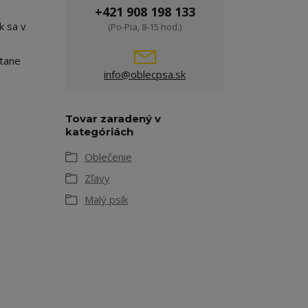
+421 908 198 133
k sa v
(Po-Pia, 8-15 hod.)
stane
info@oblecpsa.sk
Tovar zaradený v
kategóriách
Oblečenie
Zľavy
Malý psík