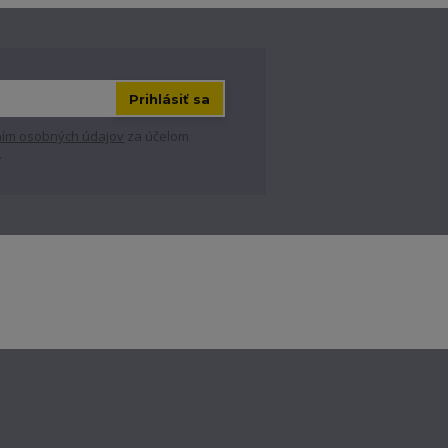
Prihlásiť sa
ím osobných údajov
za účelom
.