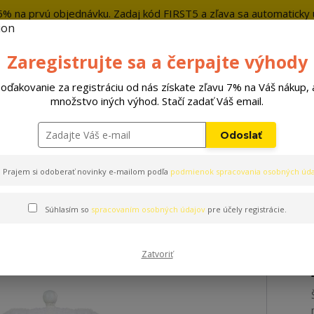
5% na prvú objednávku. Zadaj kód FIRST5 a zľava sa automaticky u
+421 9
Zaregistrujte sa a čerpajte výhody
Hľada
oďakovanie za registráciu od nás získate zľavu 7% na Váš nákup, 
množstvo iných výhod. Stačí zadať Váš email.
Hračky
Pelechy
Príslušenstvo
Odoslať
Prajem si odoberať novinky e-mailom podľa
podmienok spracovania osobných úda
Súhlasím so
spracovaním osobných údajov
pre účely registrácie.
Zatvoriť