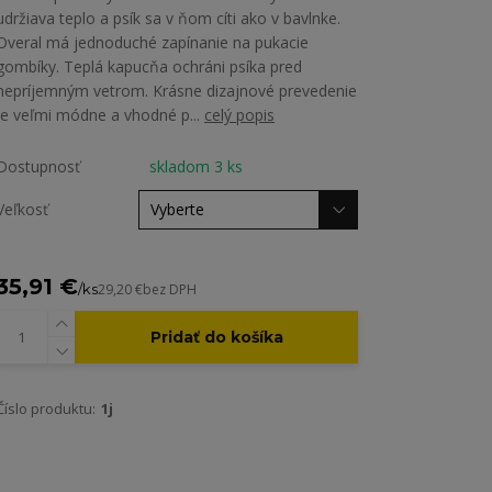
udržiava teplo a psík sa v ňom cíti ako v bavlnke.
Overal má jednoduché zapínanie na pukacie
gombíky. Teplá kapucňa ochráni psíka pred
nepríjemným vetrom. Krásne dizajnové prevedenie
je veľmi módne a vhodné p...
celý popis
Dostupnosť
skladom 3 ks
Veľkosť
35,91 €
/
ks
29,20 €
bez DPH
Pridať do košíka
Číslo produktu:
1j