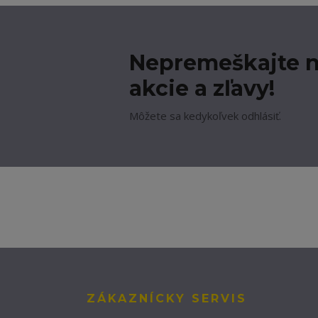
Nepremeškajte n
akcie a zľavy!
Môžete sa kedykoľvek odhlásiť.
ZÁKAZNÍCKY SERVIS