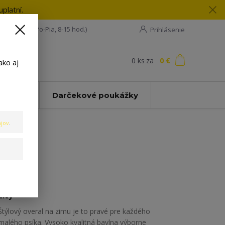
platní.
08 198 133
(Po-Pia, 8-15 hod.)
Prihlásenie
0
ks
za
0 €
ť
ako aj
Zľavy
Darčekové poukážky
jov
.
Žltý
Štýlový overal na zimu je to pravé pre každého
malého psíka. Vysoko kvalitná bavlna výborne