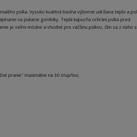
malého psíka. Vysoko kvalitná bavlna výborne udržiava teplo a psí
apínanie na pukacie gombíky. Teplá kapucňa ochráni psíka pred
ie je veľmi módne a vhodné pre väčšinu psíkov, čím sa z neho 
učné pranie" maximálne na 30 stupňov;