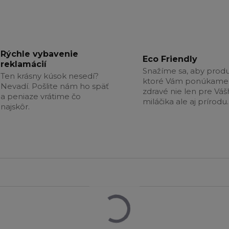
Rýchle vybavenie
Eco Friendly
reklamácií
Snažíme sa, aby produ
Ten krásny kúsok nesedí?
ktoré Vám ponúkame 
Nevadí. Pošlite nám ho späť
zdravé nie len pre Vá
a peniaze vrátime čo
miláčika ale aj prírodu.
najskôr.