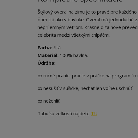
Štýlový overal na zimu je to pravé pre každého 
ňom cíti ako v bavlnke. Overal má jednoduché z
nepríjemným vetrom. Krásne dizajnové preveden
celebrita medzi všetkými chlpáčmi.
Farba:
žltá
Materiál:
100% bavlna.
Údržba:
ꙭ ručné pranie, pranie v práčke na program "r
ꙭ nesušiť v sušičke, nechať len voľne uschnúť
ꙭ nežehliť
Tabuľku veľkostí nájdete
TU