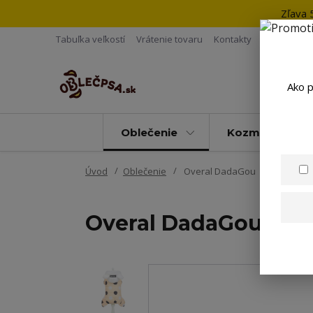
Zľava 
Tabuľka veľkostí
Vrátenie tovaru
Kontakty
Ako p
Oblečenie
Kozmetika
Úvod
Oblečenie
Overal DadaGou
Overal DadaGou