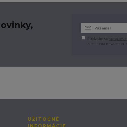
ovinky,
Súhlasím so
spracovan
zasielania newslettera
UŽITOČNÉ
INFORMÁCIE