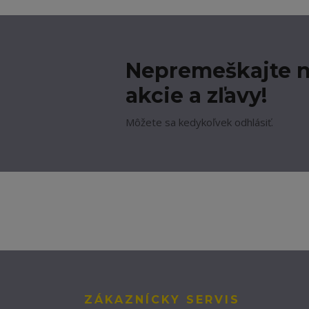
Nepremeškajte n
akcie a zľavy!
Môžete sa kedykoľvek odhlásiť.
ZÁKAZNÍCKY SERVIS