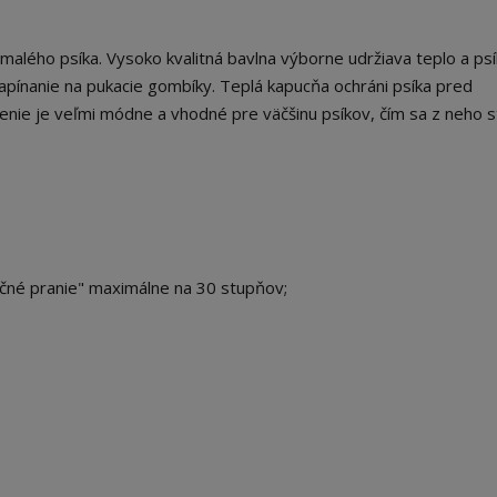
malého psíka. Vysoko kvalitná bavlna výborne udržiava teplo a psí
apínanie na pukacie gombíky. Teplá kapucňa ochráni psíka pred
ie je veľmi módne a vhodné pre väčšinu psíkov, čím sa z neho 
učné pranie" maximálne na 30 stupňov;