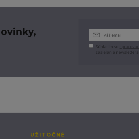
ovinky,
Súhlasím so
spracovan
zasielania newslettera
UŽITOČNÉ