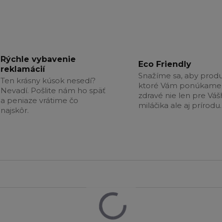
Rýchle vybavenie
Eco Friendly
reklamácií
Snažíme sa, aby produ
Ten krásny kúsok nesedí?
ktoré Vám ponúkame 
Nevadí. Pošlite nám ho späť
zdravé nie len pre Vá
a peniaze vrátime čo
miláčika ale aj prírodu.
najskôr.