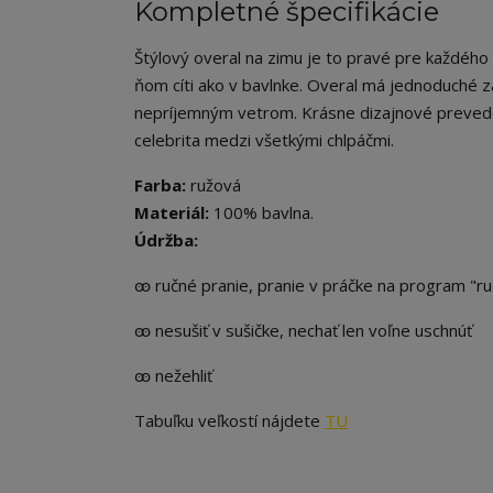
Kompletné špecifikácie
Štýlový overal na zimu je to pravé pre každého 
ňom cíti ako v bavlnke. Overal má jednoduché z
nepríjemným vetrom. Krásne dizajnové preveden
celebrita medzi všetkými chlpáčmi.
Farba:
ružová
Materiál:
100% bavlna.
Údržba:
ꙭ ručné pranie, pranie v práčke na program "r
ꙭ nesušiť v sušičke, nechať len voľne uschnúť
ꙭ nežehliť
Tabuľku veľkostí nájdete
TU