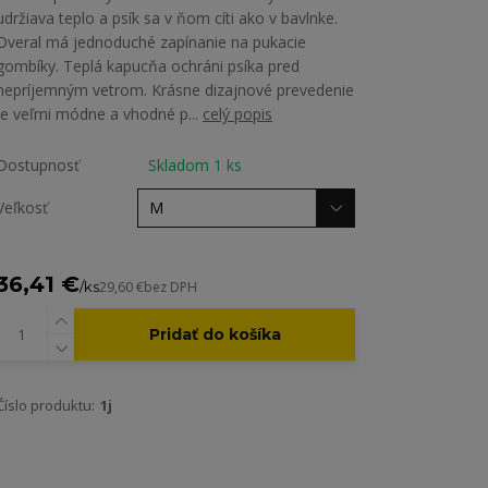
udržiava teplo a psík sa v ňom cíti ako v bavlnke.
Overal má jednoduché zapínanie na pukacie
gombíky. Teplá kapucňa ochráni psíka pred
nepríjemným vetrom. Krásne dizajnové prevedenie
je veľmi módne a vhodné p...
celý popis
Dostupnosť
Skladom 1 ks
Veľkosť
36,41 €
/
ks
29,60 €
bez DPH
Pridať do košíka
Číslo produktu:
1j