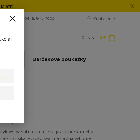
platní.
08 198 133
(Po-Pia, 8-15 hod.)
Prihlásenie
0
ks
za
0 €
ť
ako aj
Zľavy
Darčekové poukážky
jov
.
Čierny
Štýlový overal na zimu je to pravé pre každého
malého psíka. Vysoko kvalitná bavlna výborne