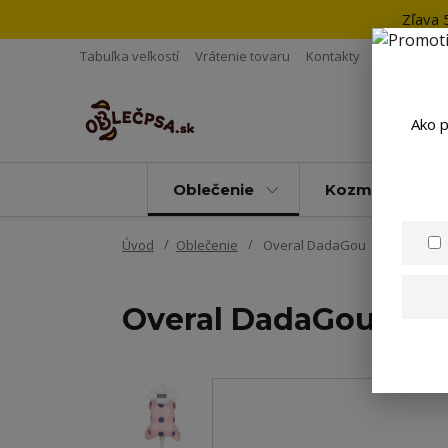
Zľava 
Tabuľka veľkostí
Vrátenie tovaru
Kontakty
Ako p
Oblečenie
Kozmetika
Úvod
Oblečenie
Overal DadaGou
Overal DadaGou