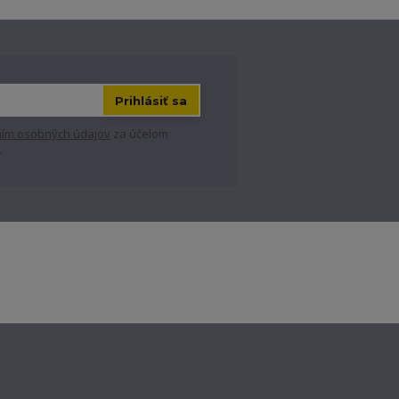
Prihlásiť sa
ím osobných údajov
za účelom
.