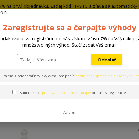
5% na prvú objednávku. Zadaj kód FIRST5 a zľava sa automaticky u
+421 9
Zaregistrujte sa a čerpajte výhody
Hľada
oďakovanie za registráciu od nás získate zľavu 7% na Váš nákup, 
množstvo iných výhod. Stačí zadať Váš email.
Hračky
Pelechy
Príslušenstvo
Odoslať
Prajem si odoberať novinky e-mailom podľa
podmienok spracovania osobných úda
Súhlasím so
spracovaním osobných údajov
pre účely registrácie.
Zatvoriť