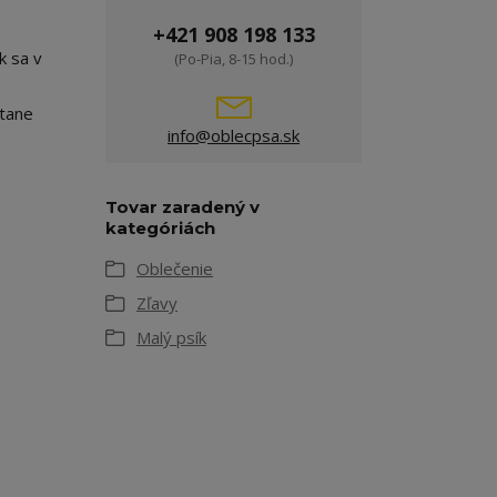
+421 908 198 133
k sa v
(Po-Pia, 8-15 hod.)
stane
info@oblecpsa.sk
Tovar zaradený v
kategóriách
Oblečenie
Zľavy
Malý psík