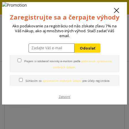
Zľava 5% na prvú objednávku. Zadaj kód FIRST5 a zľava sa
automaticky uplatní.
Zaregistrujte sa a čerpajte výhody
+421 908 198 133
(Po-Pia, 8-15 hod.)
Ako poďakovanie za registráciu od nás získate zľavu 7% na
0
Váš nákup, ako aj množstvo iných výhod. Stačí zadať Váš
0 €
email.
Odoslať
Menu
Prajem si odoberať novinky e-mailom podľa
podmienok spracovania
Úvod
Príslušenstvo
Obojok Milk&Pepper Titan
osobných údajov
.
Súhlasím so
spracovaním osobných údajov
pre účely registrácie.
Obojok Milk&Pepper Titan
Zatvoriť