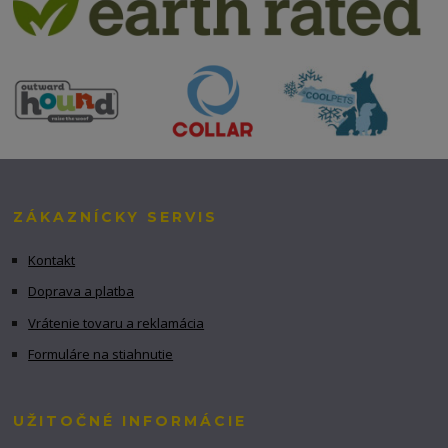
ZÁKAZNÍCKY SERVIS
Kontakt
Doprava a platba
Vrátenie tovaru a reklamácia
Formuláre na stiahnutie
UŽITOČNÉ INFORMÁCIE