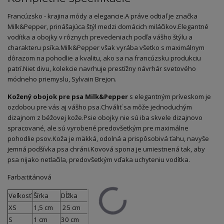
Francúzsko - krajina módy a elegancie.
A práve odtiaľ je značka
Milk&Pepper, prinášajúca štýl medzi domácich miláčikov.
Elegantné
vodítka a obojky v rôznych prevedeniach
podľa vášho štýlu a
charakteru psíka.
Milk&Pepper však vyrába
všetko s maximálnym
dôrazom na pohodlie a kvalitu, ako sa na francúzsku produkciu
patrí.
Niet divu, kolekcie navrhuje prestížny návrhár svetového
módneho priemyslu, Sylvain Brejon.
Kožený obojok pre psa Milk&Pepper
s elegantným príveskom je
ozdobou pre vás aj vášho psa.
Chváliť sa môže jednoduchým
dizajnom z béžovej kože.
Psie obojky nie sú iba skvele dizajnovo
spracované, ale sú vyrobené predovšetkým pre maximálne
pohodlie psov.
Koža je mäkká, odolná a prispôsobivá ťahu, navyše
jemná podšívka psa chráni.
Kovová spona je umiestnená tak, aby
psa nijako netlačila, predovšetkým vďaka uchyteniu vodítka.
Farba:
titánová
Veľkosť
Šírka
Dĺžka
XS
1,5 cm
25 cm
S
1 cm
30 cm