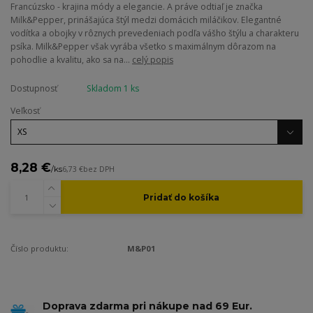
Francúzsko - krajina módy a elegancie. A práve odtiaľ je značka
Milk&Pepper, prinášajúca štýl medzi domácich miláčikov. Elegantné
vodítka a obojky v rôznych prevedeniach podľa vášho štýlu a charakteru
psíka. Milk&Pepper však vyrába všetko s maximálnym dôrazom na
pohodlie a kvalitu, ako sa na...
celý popis
Dostupnosť
Skladom 1 ks
Veľkosť
8,28 €
/
ks
6,73 €
bez DPH
Pridať do košíka
Číslo produktu:
M&P01
Doprava zdarma pri nákupe nad 69 Eur.