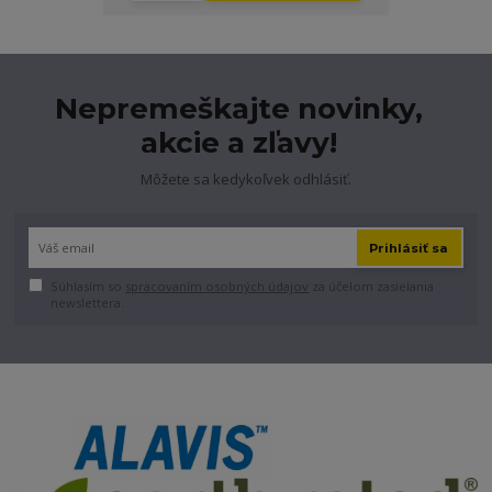
Nepremeškajte novinky,
akcie a zľavy!
Môžete sa kedykoľvek odhlásiť.
Prihlásiť sa
Súhlasím so
spracovaním osobných údajov
za účelom zasielania
newslettera.