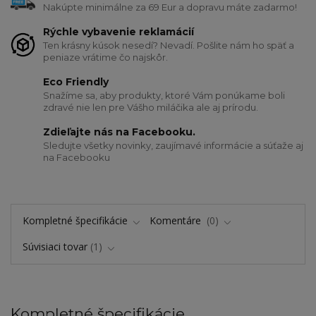
Nakúpte minimálne za 69 Eur a dopravu máte zadarmo!
Rýchle vybavenie reklamácií
Ten krásny kúsok nesedí? Nevadí. Pošlite nám ho späť a
peniaze vrátime čo najskôr.
Eco Friendly
Snažíme sa, aby produkty, ktoré Vám ponúkame boli
zdravé nie len pre Vášho miláčika ale aj prírodu.
Zdieľajte nás na Facebooku.
Sledujte všetky novinky, zaujímavé informácie a súťaže aj
na Facebooku
Kompletné špecifikácie
Komentáre
0
Súvisiaci tovar
1
Kompletné špecifikácie