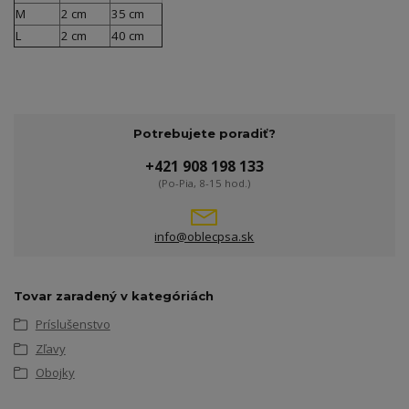
M
2 cm
35 cm
L
2 cm
40 cm
Potrebujete poradiť?
+421 908 198 133
(Po-Pia, 8-15 hod.)
info@oblecpsa.sk
Tovar zaradený v kategóriách
Príslušenstvo
Zľavy
Obojky