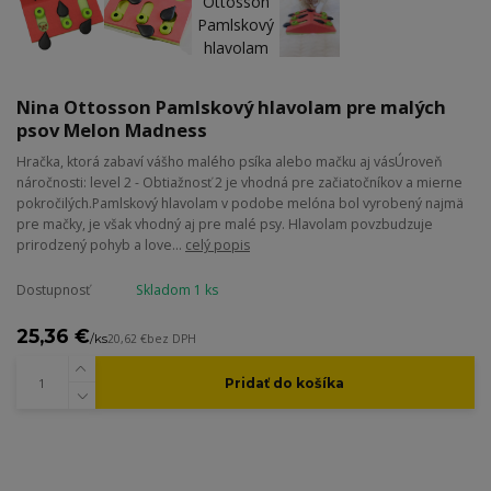
Nina Ottosson Pamlskový hlavolam pre malých
psov Melon Madness
Hračka, ktorá zabaví vášho malého psíka alebo mačku aj vásÚroveň
náročnosti: level 2 - Obtiažnosť 2 je vhodná pre začiatočníkov a mierne
pokročilých.Pamlskový hlavolam v podobe melóna bol vyrobený najmä
pre mačky, je však vhodný aj pre malé psy. Hlavolam povzbudzuje
prirodzený pohyb a love...
celý popis
Dostupnosť
Skladom 1 ks
25,36 €
/
ks
20,62 €
bez DPH
Pridať do košíka