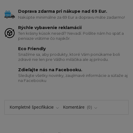
Doprava zdarma pri nákupe nad 69 Eur.
Nakúpte minimálne za 69 Eur a dopravu máte zadarmo!
Rýchle vybavenie reklamácií
Ten krásny kúsok nesedí? Nevadí. Pošlite nám ho späť a
peniaze vrátime čo najskôr.
Eco Friendly
Snažíme sa, aby produkty, ktoré Vám ponúkame boli
zdravé nie len pre Vášho miláčika ale aj prírodu.
Zdieľajte nás na Facebooku.
Sledujte všetky novinky, zaujímavé informácie a súťaže aj
na Facebooku
Kompletné špecifikácie
Komentáre
0