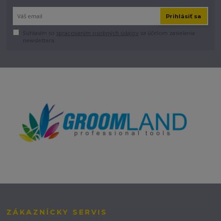
Prihlásiť sa
Súhlasím so
spracovaním osobných údajov
za účelom zasielania
newslettera.
ZÁKAZNÍCKY SERVIS