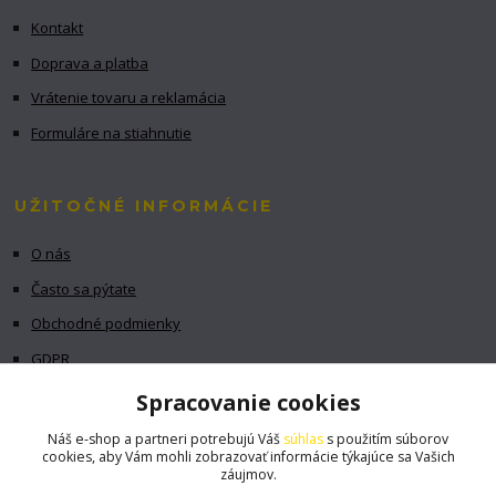
Kontakt
Doprava a platba
Vrátenie tovaru a reklamácia
Formuláre na stiahnutie
UŽITOČNÉ INFORMÁCIE
O nás
Často sa pýtate
Obchodné podmienky
GDPR
Spracovanie cookies
Náš e-shop a partneri potrebujú Váš
súhlas
s použitím súborov
cookies, aby Vám mohli zobrazovať informácie týkajúce sa Vašich
záujmov.