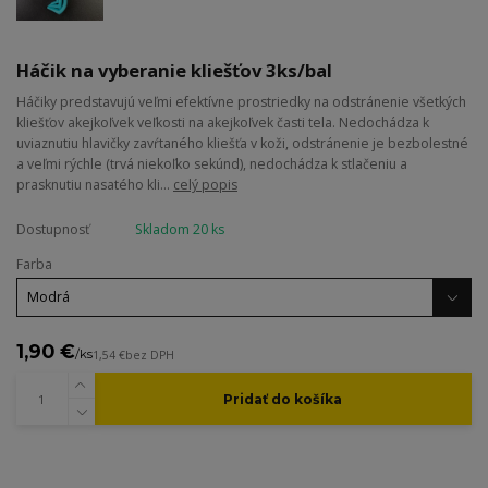
Háčik na vyberanie kliešťov 3ks/bal
Háčiky predstavujú veľmi efektívne prostriedky na odstránenie všetkých
kliešťov akejkoľvek veľkosti na akejkoľvek časti tela. Nedochádza k
uviaznutiu hlavičky zavŕtaného kliešťa v koži, odstránenie je bezbolestné
a veľmi rýchle (trvá niekoľko sekúnd), nedochádza k stlačeniu a
prasknutiu nasatého kli...
celý popis
Dostupnosť
Skladom 20 ks
Farba
1,90 €
/
ks
1,54 €
bez DPH
Pridať do košíka