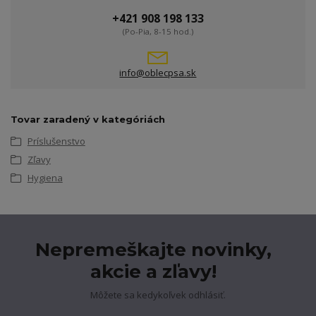
+421 908 198 133
(Po-Pia, 8-15 hod.)
info@oblecpsa.sk
Tovar zaradený v kategóriách
Príslušenstvo
Zľavy
Hygiena
Nepremeškajte novinky,
akcie a zľavy!
Môžete sa kedykoľvek odhlásiť.