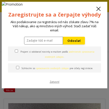
Zľava 5% na prvú objednávku. Zadaj kód FIRST5 a zľava sa
automaticky uplatní.
Zaregistrujte sa a čerpajte výhody
+421 908 198 133
(Po-Pia, 8-15 hod.)
Ako poďakovanie za registráciu od nás získate zľavu 7% na
0
Váš nákup, ako aj množstvo iných výhod. Stačí zadať Váš
0 €
email.
Odoslať
Menu
Prajem si odoberať novinky e-mailom podľa
podmienok spracovania
Úvod
Kozmetika
Hygiena
Háčik na vyberanie kliešťov 3ks/bal
osobných údajov
.
Súhlasím so
spracovaním osobných údajov
pre účely registrácie.
Háčik na vyberanie kliešťov
3ks/bal
Zatvoriť
Akcia