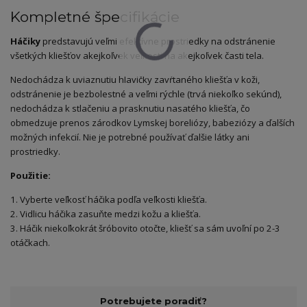
Kompletné špecifikácie
Háčiky
predstavujú veľmi efektívne prostriedky na odstránenie
všetkých kliešťov akejkoľvek veľkosti na akejkoľvek časti tela.
Nedochádza k uviaznutiu hlavičky zavŕtaného kliešťa v koži,
odstránenie je bezbolestné a veľmi rýchle (trvá niekoľko sekúnd),
nedochádza k stlačeniu a prasknutiu nasatého kliešťa, čo
obmedzuje prenos zárodkov Lymskej boreliózy, babeziózy a ďalších
možných infekcií. Nie je potrebné používať ďalšie látky ani
prostriedky.
Použitie:
1. Vyberte veľkosť háčika podľa veľkosti kliešťa.
2. Vidlicu háčika zasuňte medzi kožu a kliešťa.
3. Háčik niekoľkokrát šróbovito otočte, kliešť sa sám uvoľní po 2-3
otáčkach.
Potrebujete poradiť?