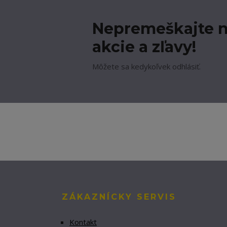
Nepremeškajte n
akcie a zľavy!
Môžete sa kedykoľvek odhlásiť.
ZÁKAZNÍCKY SERVIS
Kontakt