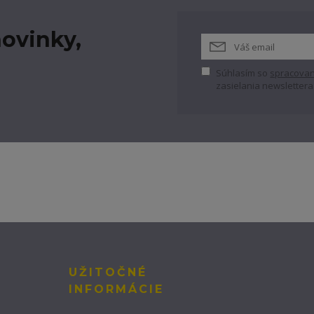
ovinky,
Súhlasím so
spracovan
zasielania newslettera
UŽITOČNÉ
INFORMÁCIE