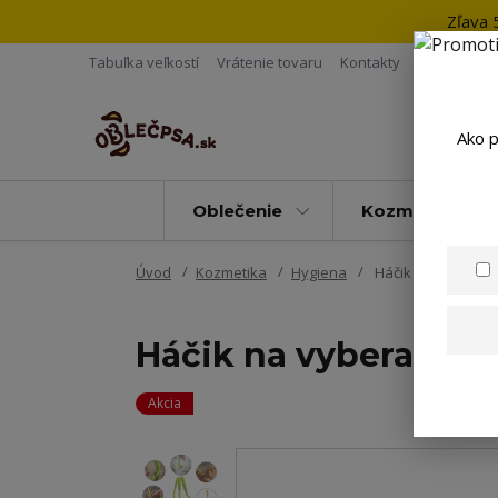
Zľava 
Tabuľka veľkostí
Vrátenie tovaru
Kontakty
Ako p
Oblečenie
Kozmetika
Úvod
Kozmetika
Hygiena
Háčik na vyberanie
Háčik na vyberanie k
Akcia