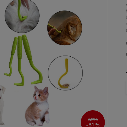
3,90 €
- 51 %