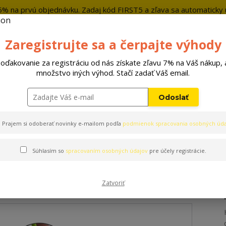
5% na prvú objednávku. Zadaj kód FIRST5 a zľava sa automaticky u
+421 9
Zaregistrujte sa a čerpajte výhody
Hľada
oďakovanie za registráciu od nás získate zľavu 7% na Váš nákup, 
množstvo iných výhod. Stačí zadať Váš email.
Hračky
Pelechy
Príslušenstvo
Odoslať
 kliešťov 3ks/bal
Prajem si odoberať novinky e-mailom podľa
podmienok spracovania osobných úda
Súhlasím so
spracovaním osobných údajov
pre účely registrácie.
liešťov 3ks/bal
Zatvoriť