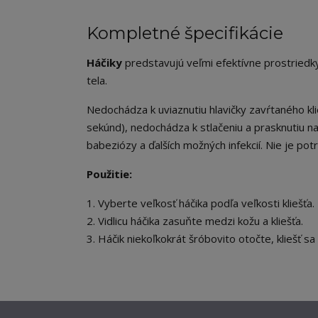
Kompletné špecifikácie
Háčiky
predstavujú veľmi efektívne prostriedky 
tela.
Nedochádza k uviaznutiu hlavičky zavŕtaného kli
sekúnd), nedochádza k stlačeniu a prasknutiu 
babeziózy a ďalších možných infekcií. Nie je potr
Použitie:
1. Vyberte veľkosť háčika podľa veľkosti kliešťa.
2. Vidlicu háčika zasuňte medzi kožu a kliešťa.
3. Háčik niekoľkokrát šróbovito otočte, kliešť s