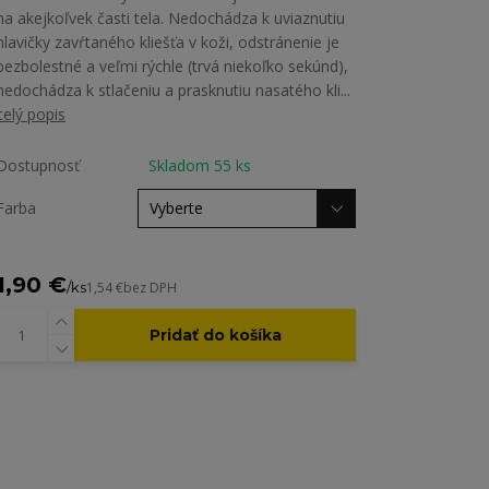
na akejkoľvek časti tela. Nedochádza k uviaznutiu
hlavičky zavŕtaného kliešťa v koži, odstránenie je
bezbolestné a veľmi rýchle (trvá niekoľko sekúnd),
nedochádza k stlačeniu a prasknutiu nasatého kli...
celý popis
Dostupnosť
Skladom 55 ks
Farba
1,90 €
/
ks
1,54 €
bez DPH
Pridať do košíka