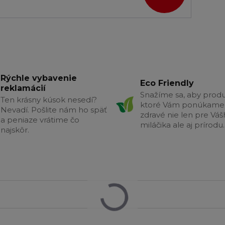
Rýchle vybavenie
Eco Friendly
reklamácií
Snažíme sa, aby produ
Ten krásny kúsok nesedí?
ktoré Vám ponúkame 
Nevadí. Pošlite nám ho späť
zdravé nie len pre Vá
a peniaze vrátime čo
miláčika ale aj prírodu.
najskôr.