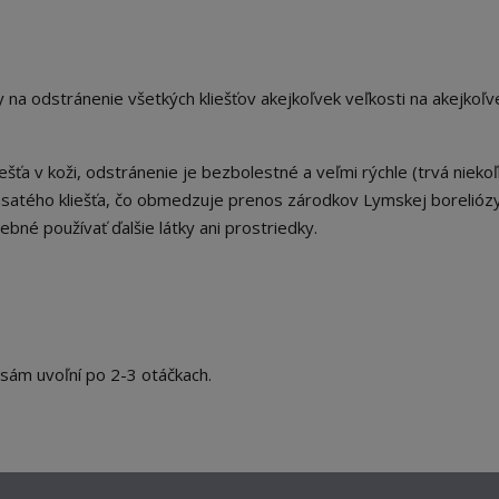
na odstránenie všetkých kliešťov akejkoľvek veľkosti na akejkoľve
ešťa v koži, odstránenie je bezbolestné a veľmi rýchle (trvá nieko
nasatého kliešťa, čo obmedzuje prenos zárodkov Lymskej boreliózy
ebné používať ďalšie látky ani prostriedky.
a sám uvoľní po 2-3 otáčkach.