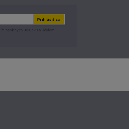
Prihlásiť sa
ím osobných údajov
za účelom
.