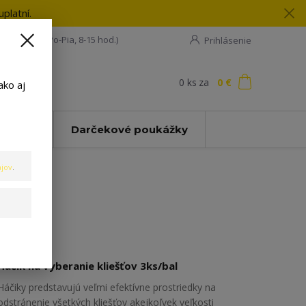
platní.
08 198 133
(Po-Pia, 8-15 hod.)
Prihlásenie
0
ks
za
0 €
ť
ako aj
Zľavy
Darčekové poukážky
jov
.
Háčik na vyberanie kliešťov 3ks/bal
Háčiky predstavujú veľmi efektívne prostriedky na
odstránenie všetkých kliešťov akejkoľvek veľkosti