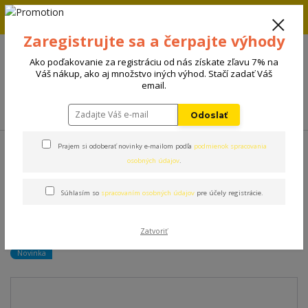
Zľava 5% na prvú objednávku. Zadaj kód FIRST5 a zľava sa
automaticky uplatní.
Zaregistrujte sa a čerpajte výhody
+421 908 198 133
(Po-Pia, 8-15 hod.)
Ako poďakovanie za registráciu od nás získate zľavu 7% na
0
Váš nákup, ako aj množstvo iných výhod. Stačí zadať Váš
0 €
email.
Menu
Odoslať
Úvod
Kozmetika
Groom Professional šampón Tender Puppy Kitty
Prajem si odoberať novinky e-mailom podľa
podmienok spracovania
450ml
osobných údajov
.
Súhlasím so
spracovaním osobných údajov
pre účely registrácie.
Groom Professional šampón
Tender Puppy Kitty 450ml
Zatvoriť
Novinka