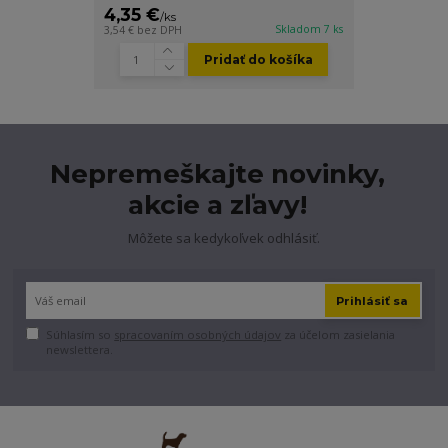
4,35 €
/
ks
Skladom 7 ks
3,54 €
bez DPH
Pridať do košíka
Nepremeškajte novinky,
akcie a zľavy!
Môžete sa kedykoľvek odhlásiť.
Prihlásiť sa
Súhlasím so
spracovaním osobných údajov
za účelom zasielania
newslettera.