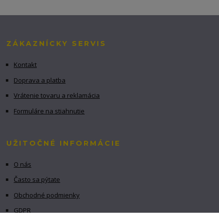
ZÁKAZNÍCKY SERVIS
Kontakt
Doprava a platba
Vrátenie tovaru a reklamácia
Formuláre na stiahnutie
UŽITOČNÉ INFORMÁCIE
O nás
Často sa pýtate
Obchodné podmienky
GDPR