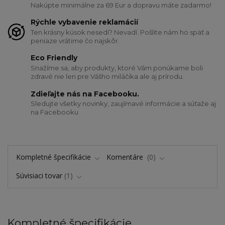
Nakúpte minimálne za 69 Eur a dopravu máte zadarmo!
Rýchle vybavenie reklamácií
Ten krásny kúsok nesedí? Nevadí. Pošlite nám ho späť a
peniaze vrátime čo najskôr.
Eco Friendly
Snažíme sa, aby produkty, ktoré Vám ponúkame boli
zdravé nie len pre Vášho miláčika ale aj prírodu.
Zdieľajte nás na Facebooku.
Sledujte všetky novinky, zaujímavé informácie a súťaže aj
na Facebooku
Kompletné špecifikácie
Komentáre
0
Súvisiaci tovar
1
Kompletné špecifikácie