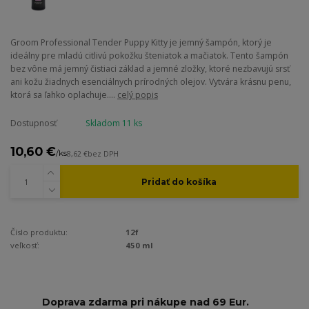
Groom Professional Tender Puppy Kitty je jemný šampón, ktorý je
ideálny pre mladú citlivú pokožku šteniatok a mačiatok. Tento šampón
bez vône má jemný čistiaci základ a jemné zložky, ktoré nezbavujú srsť
ani kožu žiadnych esenciálnych prírodných olejov. Vytvára krásnu penu,
ktorá sa ľahko oplachuje....
celý popis
Dostupnosť
Skladom 11 ks
10,60 €
/
ks
8,62 €
bez DPH
Pridať do košíka
Číslo produktu:
12f
veľkosť:
450 ml
Doprava zdarma pri nákupe nad 69 Eur.