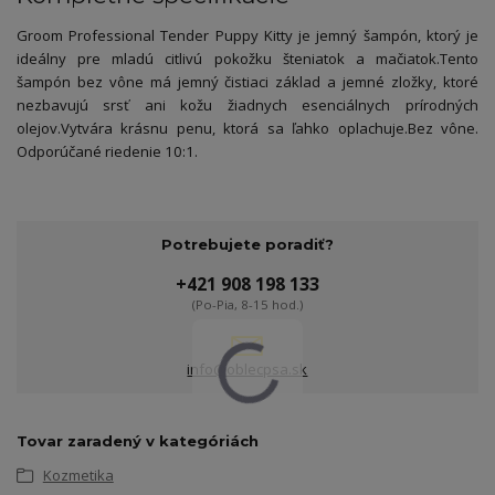
Groom Professional Tender Puppy Kitty je jemný šampón, ktorý je
ideálny pre mladú citlivú pokožku šteniatok a mačiatok.
Tento
šampón bez vône má jemný čistiaci základ a jemné zložky, ktoré
nezbavujú srsť ani kožu žiadnych esenciálnych prírodných
olejov.
Vytvára krásnu penu, ktorá sa ľahko oplachuje.
Bez vône.
Odporúčané
riedenie 10:1.
Potrebujete poradiť?
+421 908 198 133
(Po-Pia, 8-15 hod.)
info@oblecpsa.sk
Tovar zaradený v kategóriách
Kozmetika