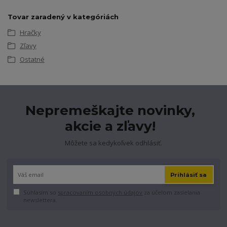
Tovar zaradený v kategóriách
Hračky
Zľavy
Ostatné
Nepremeškajte novinky,
akcie a zľavy!
Môžete sa kedykoľvek odhlásiť.
Prihlásiť sa
Súhlasím so
spracovaním osobných údajov
za účelom zasielania
newslettera.