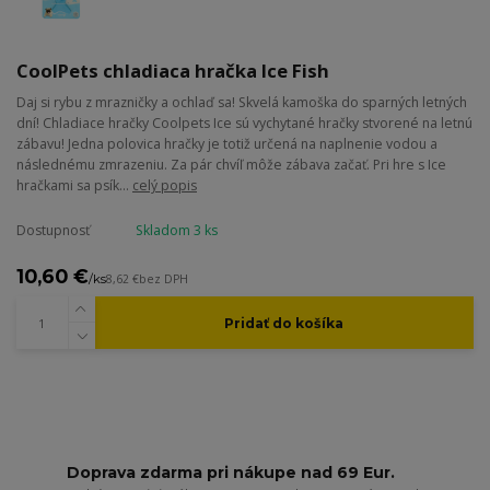
CoolPets chladiaca hračka Ice Fish
Daj si rybu z mrazničky a ochlaď sa! Skvelá kamoška do sparných letných
dní! Chladiace hračky Coolpets Ice sú vychytané hračky stvorené na letnú
zábavu! Jedna polovica hračky je totiž určená na naplnenie vodou a
následnému zmrazeniu. Za pár chvíľ môže zábava začať. Pri hre s Ice
hračkami sa psík...
celý popis
Dostupnosť
Skladom 3 ks
10,60 €
/
ks
8,62 €
bez DPH
Pridať do košíka
Doprava zdarma pri nákupe nad 69 Eur.