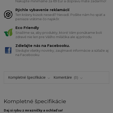
Nakúpte minimálne za 69 Eur a dopravu máte zadarmo!
Rýchle vybavenie reklamácií
Ten krásny kúsok nesedí? Nevadí. Pošlite nám ho späť a
peniaze vrátime čo najskôr.
Eco Friendly
Snažíme sa, aby produkty, ktoré Vám ponúkame boli
zdravé nie len pre Vášho miláčika ale aj prírodu.
Zdieľajte nás na Facebooku.
Sledujte všetky novinky, zaujímavé informácie a súťaže aj
na Facebooku
Kompletné špecifikácie
Komentáre
0
Kompletné špecifikácie
Daj si rybu z mrazničky a ochlaď sa!