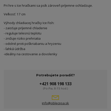
Pri hre s Ice hračkami sa psík zároveň príjemne ochladzuje.
Veľkosť: 17 cm
Výhody chladiacej hračky Ice Fish:
- zaisťuje príjemné chladenie
- reguluje telesnú teplotu
- znižuje riziko prehriatia
- odolné proti poškriabaniu a hryzeniu
- ľahká údržba
-
ideálny na cestovanie a dovolenky
Potrebujete poradiť?
+421 908 198 133
(Po-Pia, 8-15 hod.)
info@oblecpsa.sk