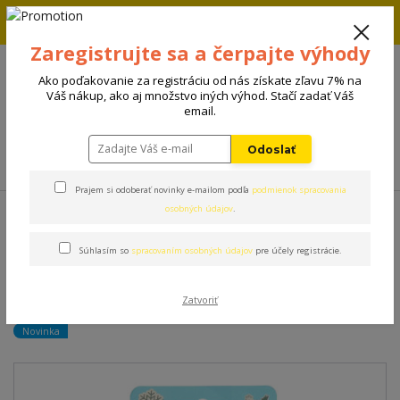
Zľava 5% na prvú objednávku. Zadaj kód FIRST5 a zľava sa
automaticky uplatní.
Zaregistrujte sa a čerpajte výhody
+421 908 198 133
(Po-Pia, 8-15 hod.)
Ako poďakovanie za registráciu od nás získate zľavu 7% na
0
Váš nákup, ako aj množstvo iných výhod. Stačí zadať Váš
0 €
email.
Odoslať
Menu
Prajem si odoberať novinky e-mailom podľa
podmienok spracovania
Úvod
Hračky
CoolPets chladiaca hračka Ice Fish
osobných údajov
.
Súhlasím so
spracovaním osobných údajov
pre účely registrácie.
CoolPets chladiaca hračka
Ice Fish
Zatvoriť
Novinka