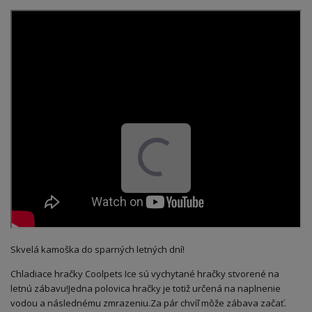
Skvelá kamoška do sparných letných dní!
Chladiace hračky Coolpets Ice sú vychytané hračky stvorené na
letnú zábavu!
Jedna polovica hračky je totiž určená na naplnenie
vodou a následnému zmrazeniu.
Za pár chvíľ môže zábava začať.