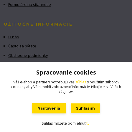
Formuláre na stiahnutie
UŽITOČNÉ INFORMÁCIE
O nás
Často sa pýtate
Obchodné podmienky
GDPR
Spracovanie cookies
Náš e-shop a partneri potrebujú Váš
súhlas
s použitím súborov
cookies, aby Vám mohli zobrazovať informácie týkajúce sa Vašich
záujmov.
Nastavenia
Súhlasím
Súhlas môžete odmietnuť
tu
.
Vytvorené na
Eshop-rychlo.sk